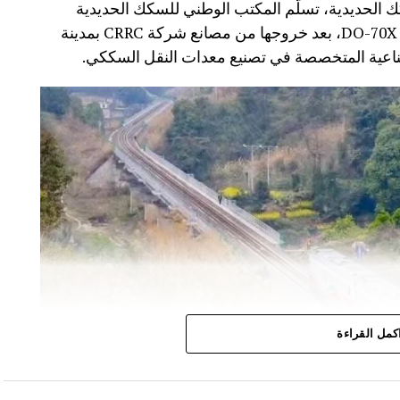
 الحديدية، تسلّم المكتب الوطني للسكك الحديدية
(ONCF) دفعة جديدة من القاطرات من سلسلة DO-70X، بعد خروجها من مصانع شركة CRRC بمدينة
كمل القراءة