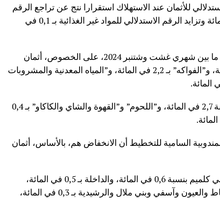
2، شهد الرقم الاستدلالي للأثمان عند الاستهلاك استقرارا نتج عن تراجع الرقم
الاستدلالي للمواد الغذائية بنسبة 0,1 في المائة وتزايد الرقم الاستدلالي للمواد غير الغذائية بـ 0,1 في
وهمت انخفاضات المواد الغذائية المسجلة ما بين شهري غشت وشتنبر 2024، على الخصوص، أثمان
“السمك وفواكه البحر” بنسبة 6,1 في المائة، و”الفواكه” بـ 2,2 في المائة، و”المياه المعدنية والمشروبات
وفي المقابل، ارتفعت أثمان “الخضر” بنسبة 2,7 في المائة، و”اللحوم” و”القهوة والشاي والكاكاو” بـ 0,4
لمندوبية السامية للتخطيط أن الانخفاض هم، بالأساس، أثمان
وسجل الرقم الاستدلالي أهم الارتفاعات في كلميم بنسبة 0,6 في المائة، والداخلة بـ 0,5 في المائة،
وسطات بـ 0,4 في المائة، والقنيطرة والرباط والعيون وآسفي وبني ملال والرشيدية بـ 0,3 في المائة،