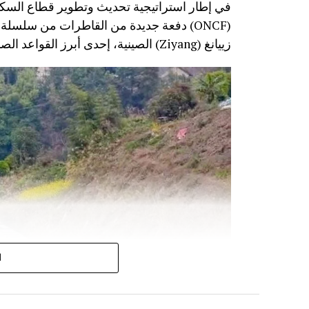
في إطار استراتيجية تحديث وتطوير قطاع السكك
زييانغ (Ziyang) الصينية، إحدى أبرز القواعد الصناعية المتخصصة في تصنيع معدات النقل السككي.
ا