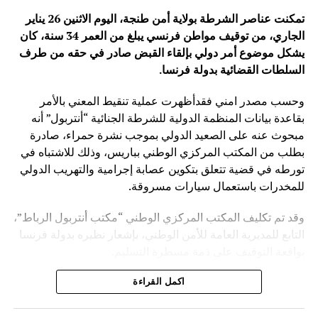
تمكنت عناصر الشرطة بولاية أمن طنجة، اليوم الاثنين 26 يناير
الجاري، من توقيف مواطن فرنسي يبلغ من العمر 34 سنة، كان
يشكل موضوع أمر دولي بإلقاء القبض صادر في حقه من طرف
السلطات القضائية بدولة فرنسا
.
وحسب مصدر امني فقدأظهرت عملية تنقيط المعني بالأمر
بقاعدة بيانات المنظمة الدولية للشرطة الجنائية “أنتربول” أنه
مبحوث عنه على الصعيد الدولي بموجب نشرة حمراء، صادرة
بطلب من المكتب المركزي الوطني بباريس، وذلك للاشتباه في
تورطه في قضية تتعلق بتكوين عصابة إجرامية والتهريب الدولي
للمخدرات باستعمال سيارات مسروقة.
وقد تم تكليف المكتب المركزي الوطني “مكتب أنتربول الرباط”،
التابع للمديرية العامة للأمن الوطني، بإشعار نظيره بدولة فرنسا
بواقعة التوقيف على ذمة مسطرة التسليم.
ويأتي توقيف المشتبه به في سياق التزام المصالح الأمنية
اكمل القراءة
المغربية بتفعيل آليات التعاون الأمني الدولي، خصوصا ملاحقة
وإيقاف الأشخاص المبحوث عنهم على الصعيد الدولي في قضايا