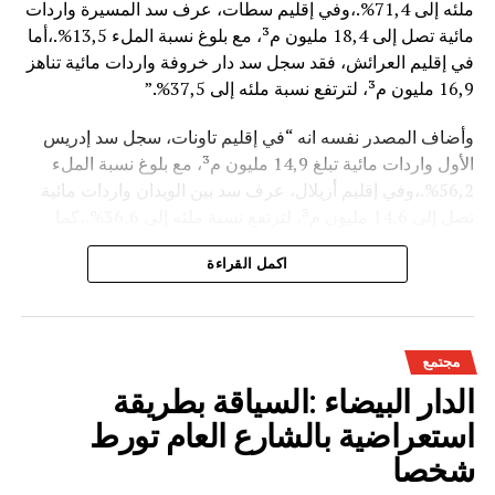
ملئه إلى 71,4%.،وفي إقليم سطات، عرف سد المسيرة واردات
مائية تصل إلى 18,4 مليون م³، مع بلوغ نسبة الملء 13,5%.،أما
في إقليم العرائش، فقد سجل سد دار خروفة واردات مائية تناهز
16,9 مليون م³، لترتفع نسبة ملئه إلى 37,5%.”
وأضاف المصدر نفسه انه “في إقليم تاونات، سجل سد إدريس
الأول واردات مائية تبلغ 14,9 مليون م³، مع بلوغ نسبة الملء
56,2%.،وفي إقليم أزيلال، عرف سد بين الويدان واردات مائية
تصل إلى 14,6 مليون م³، لترتفع نسبة ملئه إلى 36,6%.،كما
سجل سد الخروب بإقليم تطوان واردات مائية تناهز 10,4 مليون
اكمل القراءة
م³، حيث بلغت نسبة الملء 78,6%..”
وتعكس هذه المعطيات الأثر الإيجابي على الثروة المائية
الوطنية،والفرشة المئية عموما ووقعها الايجابي على الفلاحة بعد
مجتمع
سنوات الجفاف .
الدار البيضاء :السياقة بطريقة
استعراضية بالشارع العام تورط
شخصا