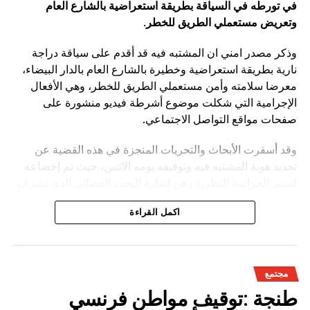
في تورطه في السياقة بطريقة استعراضية بالشارع العام
وتعريض مستعملي الطريق للخطر
.
وذكر مصدر امني ان المشتبه فيه قد أقدم على سياقة دراجة
نارية بطريقة استعراضية وخطيرة بالشارع العام بالدار البيضاء،
معرضا سلامته وأمن مستعملي الطريق للخطر، وهي الأفعال
الإجرامية التي شكلت موضوع أشرطة فيديو منشورة على
صفحات مواقع التواصل الاجتماعي.
وقد أسفرت الأبحاث والتحريات المنجزة في هذه القضية عن
تحديد هوية المشتبه فيه وتوقيفه يومه الاثنين، حيث تم إخضاعه
لتدبير الحراسة النظرية رهن إشارة البحث القضائي الذي تشرف
عليه النيابة العامة المختصة، وذلك للكشف عن جميع ظروف
اكمل القراءة
وملابسات وخلفيات هذه القضية، وكذا تحديد كافة
مجتمع
طنجة :توقيف مواطن فرنسي