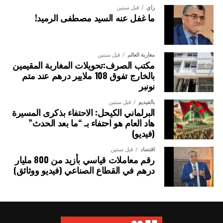
رأي
قبل سنتين
ما غفل عنه السيد مصطفى الرميد!
مغاربة العالم
قبل سنتين
مكتب الصرف:تحويلات المغاربة المقيمين
بالخارج تفوق 108 ملايير درهم عند متم
نونبر
بالفيديو
قبل سنتين
البرلماني الكيحل: الاحتفاء بذكرى المسيرة
هاد العام هو احتفاء بـ “ما بعد الحدث”
(فيديو)
اقتصاد
قبل سنتين
رقم معاملات قياسي بأزيد من 800 مليار
درهم في القطاع الصناعي (فيديو ووثائق)