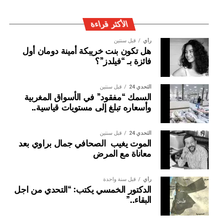
الجريمة العابرة للحدود الوطنية
الأكثر قراءة
رأي
قبل سنتين
هل تكون بنت خريبكة أمينة دومان أول
فائزة بـ “فيلدز”؟
التحدي 24
قبل سنتين
السمك “مفقود” في الأسواق المغربية
وأسعاره تبلغ إلى مستويات قياسية..
التحدي 24
قبل سنتين
الموت يغيب الصحافي جمال براوي بعد
معاناة مع المرض
رأي
قبل سنة واحدة
الدكتور الخمسي يكتب: “التحدي من اجل
البقاء..”