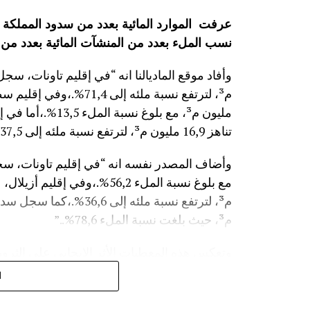
نسب الملء بعدد من المنشآت المائية
بعدد من 
مليون م³، مع بلوغ
تناهز 16,9 مليون م³، لترتفع نسبة ملئه إلى 37,5%.”
م³، حيث بلغت نسبة الملء 78,6%..”
وتعكس هذه المعطيات الأثر الإيجابي على الثروة 
على الفلاحة بعد سنوات الجفاف .
ا