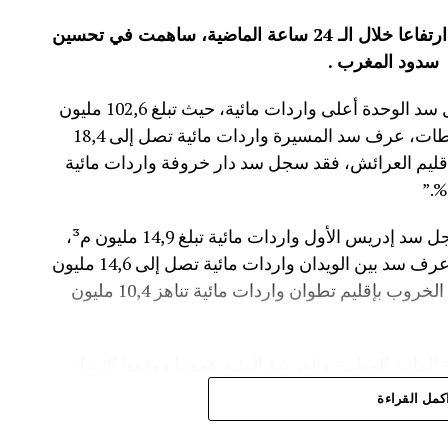
عرفت الموارد المائية بعدد من سدود المملكة ارتفاعا خلال الـ 24 ساعة الماضية، ساهمت في تحسين
سدود المغرب .
وأفاد موقع الماديالنا انه “في إقليم تاونات، سجل سد الوحدة أعلى واردات مائية، حيث تبلغ 102,6 مليون
م³، لترتفع نسبة ملئه إلى 71,4%.،وفي إقليم سطات، عرف سد المسيرة واردات مائية تصل إلى 18,4
 نسبة الملء 13,5%.،أما في إقليم العرائش، فقد سجل سد دار خروفة واردات مائية
وأضاف المصدر نفسه انه “في إقليم تاونات، سجل سد إدريس الأول واردات مائية تبلغ 14,9 مليون م³،
مع بلوغ نسبة الملء 56,2%.،وفي إقليم أزيلال، عرف سد بين الويدان واردات مائية تصل إلى 14,6 مليون
م³، لترتفع نسبة ملئه إلى 36,6%.،كما سجل سد الخروب بإقليم تطوان واردات مائية تناهز 10,4 مليون
المائية الوطنية،والفرشة المئية عموما ووقعها الايجابي
كمل القراءة