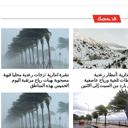
قد يعجبك
ذارية :أمطار رعدية
نشرة انذارية :زخات رعدية محليا قوية
ت ثلجية ورياح عاصفية
مصحوبة بهبات رياح مرتقبة اليوم
رد من السبت إلى الاثنين
الخميس بهذه المناطق
مناطق