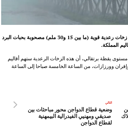
أفادت المديرية العامة للأرصاد الجوية بأن زخات رعدية قوية (ما بين 15 و30 ملم) مصحوبة بحبات البرد
اليم المملكة
.
ستوى يقظة برتقالي، أن هذه الزخات الرعدية ستهم أقاليم
 وإفران وورزازات، من الساعة الخامسة صباحا إلى الساعة
التالي
ن
وضعية قطاع الدواجن محور مباحثات بين
لاك
صديقي ومهنيي الفيدرالية البيمهنية
لقطاع الدواجن