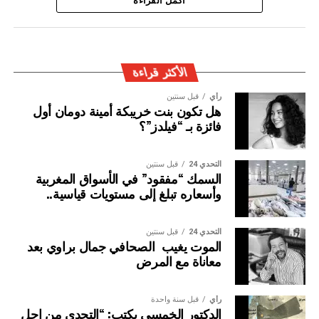
ويأتي توقيف المشتبه به في سياق التزام المصالح الأمنية
اكمل القراءة
المغربية بتفعيل آليات التعاون الأمني الدولي، خصوصا ملاحقة
وإيقاف الأشخاص المبحوث عنهم على الصعيد الدولي في قضايا
الجريمة العابرة للحدود الوطنية
الأكثر قراءة
رأي
قبل سنتين
هل تكون بنت خريبكة أمينة دومان أول
فائزة بـ “فيلدز”؟
التحدي 24
قبل سنتين
السمك “مفقود” في الأسواق المغربية
وأسعاره تبلغ إلى مستويات قياسية..
التحدي 24
قبل سنتين
الموت يغيب الصحافي جمال براوي بعد
معاناة مع المرض
رأي
قبل سنة واحدة
الدكتور الخمسي يكتب: “التحدي من اجل