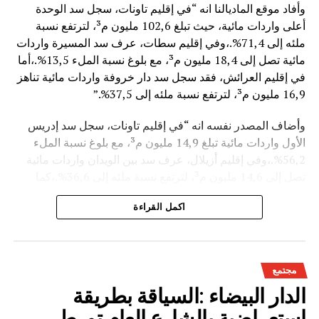
وأفاد موقع الماديالنا انه “في إقليم تاونات، سجل سد الوحدة
أعلى واردات مائية، حيث تبلغ 102,6 مليون م³، لترتفع نسبة
ملئه إلى 71,4%.،وفي إقليم سطات، عرف سد المسيرة واردات
مائية تصل إلى 18,4 مليون م³، مع بلوغ نسبة الملء 13,5%.،أما
في إقليم العرائش، فقد سجل سد دار خروفة واردات مائية تناهز
16,9 مليون م³، لترتفع نسبة ملئه إلى 37,5%.”
وأضاف المصدر نفسه انه “في إقليم تاونات، سجل سد إدريس
الأول واردات مائية تبلغ 14,9 مليون م³، مع بلوغ نسبة الملء
56,2%.،وفي إقليم أزيلال، عرف سد بين الويدان واردات مائية
تصل إلى 14,6 مليون م³، لترتفع نسبة ملئه إلى 36,6%.،كما
سجل سد الخروب بإقليم تطوان واردات مائية تناهز 10,4 مليون
اكمل القراءة
م³، حيث بلغت نسبة الملء 78,6%..”
وتعكس هذه المعطيات الأثر الإيجابي على الثروة المائية
الوطنية،والفرشة المئية عموما ووقعها الايجابي على الفلاحة بعد
مجتمع
سنوات الجفاف .
الدار البيضاء :السياقة بطريقة
استعراضية بالشارع العام تورط