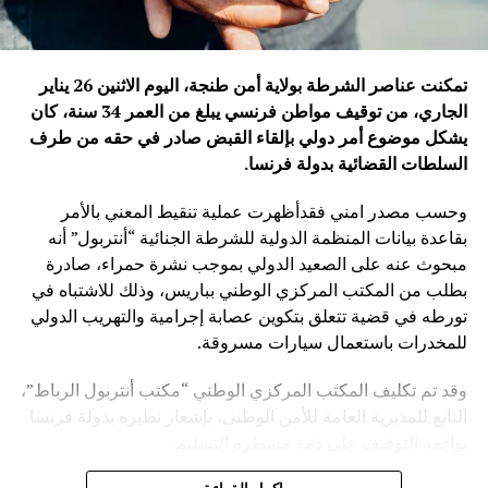
تمكنت عناصر الشرطة بولاية أمن طنجة، اليوم الاثنين 26 يناير
الجاري، من توقيف مواطن فرنسي يبلغ من العمر 34 سنة، كان
يشكل موضوع أمر دولي بإلقاء القبض صادر في حقه من طرف
السلطات القضائية بدولة فرنسا
.
وحسب مصدر امني فقدأظهرت عملية تنقيط المعني بالأمر
بقاعدة بيانات المنظمة الدولية للشرطة الجنائية “أنتربول” أنه
مبحوث عنه على الصعيد الدولي بموجب نشرة حمراء، صادرة
بطلب من المكتب المركزي الوطني بباريس، وذلك للاشتباه في
تورطه في قضية تتعلق بتكوين عصابة إجرامية والتهريب الدولي
للمخدرات باستعمال سيارات مسروقة.
وقد تم تكليف المكتب المركزي الوطني “مكتب أنتربول الرباط”،
التابع للمديرية العامة للأمن الوطني، بإشعار نظيره بدولة فرنسا
بواقعة التوقيف على ذمة مسطرة التسليم.