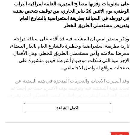
على معلومات وفرتها مصالح المديرية العامة لمراقبة التراب
الوطني، يوم الاثنين 26 يناير الجاري، من توقيف شخص يشتبه
في تورطه في السياقة بطريقة استعراضية بالشارع العام
وتعريض مستعملي الطريق للخطر
.
وذكر مصدر امني ان المشتبه فيه قد أقدم على سياقة دراجة
نارية بطريقة استعراضية وخطيرة بالشارع العام بالدار البيضاء،
معرضا سلامته وأمن مستعملي الطريق للخطر، وهي الأفعال
الإجرامية التي شكلت موضوع أشرطة فيديو منشورة على
صفحات مواقع التواصل الاجتماعي.
وقد أسفرت الأبحاث والتحريات المنجزة في هذه القضية عن
تحديد هوية المشتبه فيه وتوقيفه يومه الاثنين، حيث تم إخضاعه
لتدبير الحراسة النظرية رهن إشارة البحث القضائي الذي تشرف
عليه النيابة العامة المختصة، وذلك للكشف عن جميع ظروف
اكمل القراءة
وملابسات وخلفيات هذه القضية، وكذا تحديد كافة
مجتمع