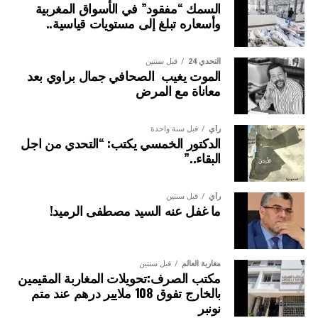
السمك “مفقود” في الأسواق المغربية
وأسعاره تبلغ إلى مستويات قياسية..
التحدي 24
قبل سنتين
الموت يغيب الصحافي جمال براوي بعد
معاناة مع المرض
رأي
قبل سنة واحدة
الدكتور الخمسي يكتب: “التحدي من اجل
البقاء..”
رأي
قبل سنتين
ما غفل عنه السيد مصطفى الرميد!
مغاربة العالم
قبل سنتين
مكتب الصرف:تحويلات المغاربة المقيمين
بالخارج تفوق 108 ملايير درهم عند متم
نونبر