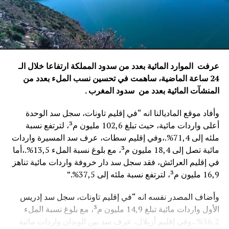
عرفت الموارد المائية بعدد من سدود المملكة ارتفاعا خلال الـ
24 ساعة الماضية، ساهمت في تحسين نسب الملء بعدد من
المنشآت المائية
بعدد من سدود المغرب .
وأفاد موقع الماديالنا انه “في إقليم تاونات، سجل سد الوحدة
أعلى واردات مائية، حيث تبلغ 102,6 مليون م³، لترتفع نسبة
ملئه إلى 71,4%.،وفي إقليم سطات، عرف سد المسيرة واردات
مائية تصل إلى 18,4 مليون م³، مع بلوغ نسبة الملء 13,5%.،أما
في إقليم العرائش، فقد سجل سد دار خروفة واردات مائية تناهز
16,9 مليون م³، لترتفع نسبة ملئه إلى 37,5%.”
وأضاف المصدر نفسه انه “في إقليم تاونات، سجل سد إدريس
الأول واردات مائية تبلغ 14,9 مليون م³، مع بلوغ نسبة الملء
56,2%.،وفي إقليم أزيلال، عرف سد بين الويدان واردات مائية