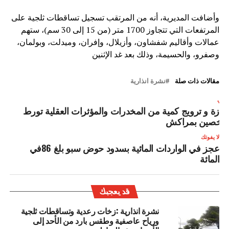
وأضافت المديرية، أنه من المرتقب تسجيل تساقطات ثلجية على
المرتفعات التي تتجاوز 1700 متر (من 15 إلى 30 سم)، ستهم
عمالات وأقاليم شفشاون، وأزيلال، وإفران، وميدلت، وبولمان،
وصفرو، والحسيمة، وذلك بعد غد الإثنين
مقالات ذات صلة
نشرة انذارية
لتالي
يازة و ترويج كمية من المخدرات والمؤثرات العقلية تورط
خصين بمراكش
لا يفوتك
عجز في الواردات المائية بسدود حوض سبو بلغ 86في
المائة
قد يعجبك
نشرة انذارية :زخات رعدية وتساقطات ثلجية
ورياح عاصفية وطقس بارد من الأحد إلى