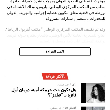
مبحوث عنه على الصعيد الدولي بموجب نشرة حمراء، صادرة
بطلب من المكتب المركزي الوطني بباريس، وذلك للاشتباه في
تورطه في قضية تتعلق بتكوين عصابة إجرامية والتهريب الدولي
للمخدرات باستعمال سيارات مسروقة.
وقد تم تكليف المكتب المركزي الوطني “مكتب أنتربول الرباط”،
التابع للمديرية العامة للأمن الوطني، بإشعار نظيره بدولة فرنسا
بواقعة التوقيف على ذمة مسطرة التسليم.
ويأتي توقيف المشتبه به في سياق التزام المصالح الأمنية
اكمل القراءة
المغربية بتفعيل آليات التعاون الأمني الدولي، خصوصا ملاحقة
وإيقاف الأشخاص المبحوث عنهم على الصعيد الدولي في قضايا
الجريمة العابرة للحدود الوطنية
الأكثر قراءة
رأي
قبل سنتين
هل تكون بنت خريبكة أمينة دومان أول
فائزة بـ “فيلدز”؟
التحدي 24
قبل سنتين