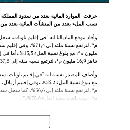
نسب الملء بعدد من المنشآت المائية
بعدد من 
مليون م³، مع بلوغ
تناهز 16,9 مليون م³، لترتفع نسبة ملئه إلى 37,5%.”
م³، حيث بلغت نسبة الملء 78,6%..”
وتعكس هذه المعطيات الأثر الإيجابي على الثروة 
على الفلاحة بعد سنوات الجفاف .
ا