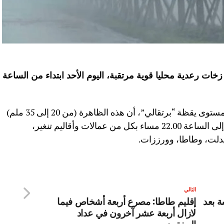
 زخات رعدية محليا قوية مرتقبة، اليوم الأحد ابتداء من الساعة
وأوضحت المديرية، في نشرة إنذارية من مستوى يقظة “برتقالي”، أن هذه الظاهرة (من 20 إلى 35 ملم)
مرتقبة اليوم الأحد من الساعة 15.00 زوالا إلى الساعة 22.00 مساء بكل من عمالات وأقاليم تنغير،
يدلت، وطاطا، وورززات.
التالي
اسة بعد
إقليم طاطا: مصرع أربعة أشخاص فيما
لازال أربعة عشر آخرون في عداد
المفقودين