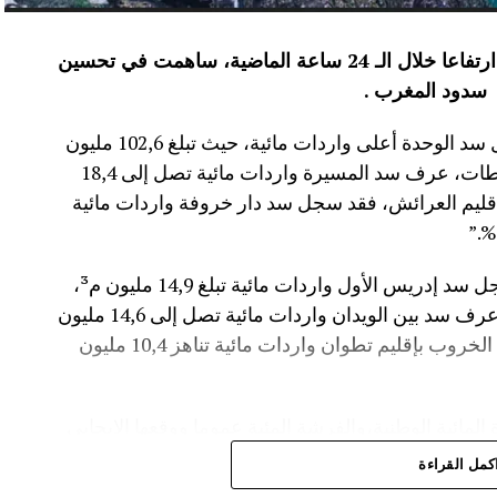
عرفت الموارد المائية بعدد من سدود المملكة ارتفاعا خلال الـ 24 ساعة الماضية، ساهمت في تحسين
سدود المغرب .
وأفاد موقع الماديالنا انه “في إقليم تاونات، سجل سد الوحدة أعلى واردات مائية، حيث تبلغ 102,6 مليون
م³، لترتفع نسبة ملئه إلى 71,4%.،وفي إقليم سطات، عرف سد المسيرة واردات مائية تصل إلى 18,4
 نسبة الملء 13,5%.،أما في إقليم العرائش، فقد سجل سد دار خروفة واردات مائية
وأضاف المصدر نفسه انه “في إقليم تاونات، سجل سد إدريس الأول واردات مائية تبلغ 14,9 مليون م³،
مع بلوغ نسبة الملء 56,2%.،وفي إقليم أزيلال، عرف سد بين الويدان واردات مائية تصل إلى 14,6 مليون
م³، لترتفع نسبة ملئه إلى 36,6%.،كما سجل سد الخروب بإقليم تطوان واردات مائية تناهز 10,4 مليون
المائية الوطنية،والفرشة المئية عموما ووقعها الايجابي
كمل القراءة