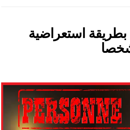
ة بطريقة استعراضية
شخصا