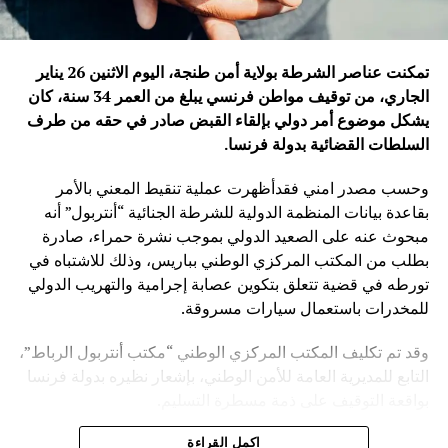
تمكنت عناصر الشرطة بولاية أمن طنجة، اليوم الاثنين 26 يناير
الجاري، من توقيف مواطن فرنسي يبلغ من العمر 34 سنة، كان
يشكل موضوع أمر دولي بإلقاء القبض صادر في حقه من طرف
السلطات القضائية بدولة فرنسا
.
وحسب مصدر امني فقدأظهرت عملية تنقيط المعني بالأمر
بقاعدة بيانات المنظمة الدولية للشرطة الجنائية “أنتربول” أنه
مبحوث عنه على الصعيد الدولي بموجب نشرة حمراء، صادرة
بطلب من المكتب المركزي الوطني بباريس، وذلك للاشتباه في
تورطه في قضية تتعلق بتكوين عصابة إجرامية والتهريب الدولي
للمخدرات باستعمال سيارات مسروقة.
وقد تم تكليف المكتب المركزي الوطني “مكتب أنتربول الرباط”،
التابع للمديرية العامة للأمن الوطني، بإشعار نظيره بدولة فرنسا
بواقعة التوقيف على ذمة مسطرة التسليم.
ويأتي توقيف المشتبه به في سياق التزام المصالح الأمنية
اكمل القراءة