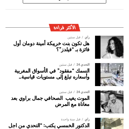
المغربية بتفعيل آليات التعاون الأمني الدولي، خصوصا ملاحقة
وإيقاف الأشخاص المبحوث عنهم على الصعيد الدولي في قضايا
الجريمة العابرة للحدود الوطنية
الأكثر قراءة
رأي
قبل سنتين
هل تكون بنت خريبكة أمينة دومان أول
فائزة بـ “فيلدز”؟
التحدي 24
قبل سنتين
السمك “مفقود” في الأسواق المغربية
وأسعاره تبلغ إلى مستويات قياسية..
التحدي 24
قبل سنتين
الموت يغيب الصحافي جمال براوي بعد
معاناة مع المرض
رأي
قبل سنة واحدة
الدكتور الخمسي يكتب: “التحدي من اجل