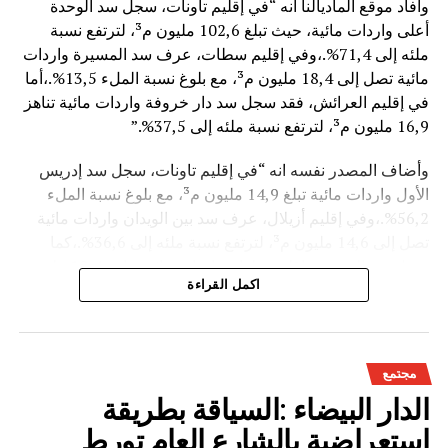
وأفاد موقع الماديالنا انه “في إقليم تاونات، سجل سد الوحدة
أعلى واردات مائية، حيث تبلغ 102,6 مليون م³، لترتفع نسبة
ملئه إلى 71,4%.،وفي إقليم سطات، عرف سد المسيرة واردات
مائية تصل إلى 18,4 مليون م³، مع بلوغ نسبة الملء 13,5%.،أما
في إقليم العرائش، فقد سجل سد دار خروفة واردات مائية تناهز
16,9 مليون م³، لترتفع نسبة ملئه إلى 37,5%.”
وأضاف المصدر نفسه انه “في إقليم تاونات، سجل سد إدريس
الأول واردات مائية تبلغ 14,9 مليون م³، مع بلوغ نسبة الملء
56,2%.،وفي إقليم أزيلال، عرف سد بين الويدان واردات مائية
تصل إلى 14,6 مليون م³، لترتفع نسبة ملئه إلى 36,6%.،كما
سجل سد الخروب بإقليم تطوان واردات مائية تناهز 10,4 مليون
اكمل القراءة
م³، حيث بلغت نسبة الملء 78,6%..”
وتعكس هذه المعطيات الأثر الإيجابي على الثروة المائية
الوطنية،والفرشة المئية عموما ووقعها الايجابي على الفلاحة بعد
مجتمع
سنوات الجفاف .
الدار البيضاء :السياقة بطريقة
استعراضية بالشارع العام تورط