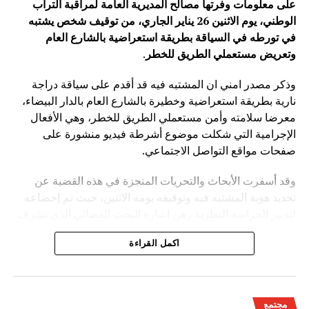
على معلومات وفرتها مصالح المديرية العامة لمراقبة التراب
الوطني، يوم الاثنين 26 يناير الجاري، من توقيف شخص يشتبه
في تورطه في السياقة بطريقة استعراضية بالشارع العام
وتعريض مستعملي الطريق للخطر
.
وذكر مصدر امني ان المشتبه فيه قد أقدم على سياقة دراجة
نارية بطريقة استعراضية وخطيرة بالشارع العام بالدار البيضاء،
معرضا سلامته وأمن مستعملي الطريق للخطر، وهي الأفعال
الإجرامية التي شكلت موضوع أشرطة فيديو منشورة على
صفحات مواقع التواصل الاجتماعي.
وقد أسفرت الأبحاث والتحريات المنجزة في هذه القضية عن
تحديد هوية المشتبه فيه وتوقيفه يومه الاثنين، حيث تم إخضاعه
لتدبير الحراسة النظرية رهن إشارة البحث القضائي الذي تشرف
عليه النيابة العامة المختصة، وذلك للكشف عن جميع ظروف
اكمل القراءة
وملابسات وخلفيات هذه القضية، وكذا تحديد كافة
مجتمع