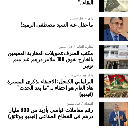
البقاء..”
رأي
قبل سنتين
ما غفل عنه السيد مصطفى الرميد!
مغاربة العالم
قبل سنتين
مكتب الصرف:تحويلات المغاربة المقيمين
بالخارج تفوق 108 ملايير درهم عند متم
نونبر
بالفيديو
قبل سنتين
البرلماني الكيحل: الاحتفاء بذكرى المسيرة
هاد العام هو احتفاء بـ “ما بعد الحدث”
(فيديو)
اقتصاد
قبل سنتين
رقم معاملات قياسي بأزيد من 800 مليار
درهم في القطاع الصناعي (فيديو ووثائق)