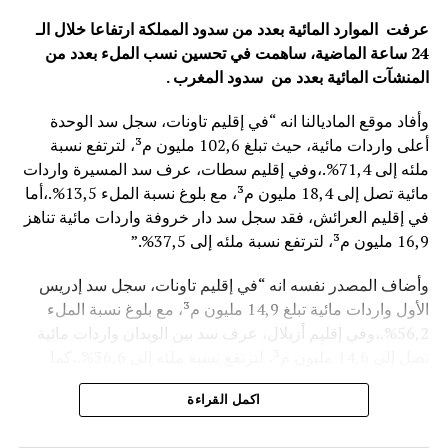
عرفت الموارد المائية بعدد من سدود المملكة ارتفاعا خلال الـ
24 ساعة الماضية، ساهمت في تحسين نسب الملء بعدد من
المنشآت المائية
بعدد من سدود المغرب .
وأفاد موقع الماديالنا انه “في إقليم تاونات، سجل سد الوحدة
أعلى واردات مائية، حيث تبلغ 102,6 مليون م³، لترتفع نسبة
ملئه إلى 71,4%.،وفي إقليم سطات، عرف سد المسيرة واردات
مائية تصل إلى 18,4 مليون م³، مع بلوغ نسبة الملء 13,5%.،أما
في إقليم العرائش، فقد سجل سد دار خروفة واردات مائية تناهز
16,9 مليون م³، لترتفع نسبة ملئه إلى 37,5%.”
وأضاف المصدر نفسه انه “في إقليم تاونات، سجل سد إدريس
الأول واردات مائية تبلغ 14,9 مليون م³، مع بلوغ نسبة الملء
56,2%.،وفي إقليم أزيلال، عرف سد بين الويدان واردات مائية
تصل إلى 14,6 مليون م³، لترتفع نسبة ملئه إلى 36,6%.،كما
سجل سد الخروب بإقليم تطوان واردات مائية تناهز 10,4 مليون
اكمل القراءة
م³، حيث بلغت نسبة الملء 78,6%..”