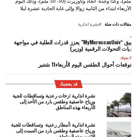
ملم)، وكذا وجدة- أنجاد وتاوريرت (30- 50 ملم)، وذلك اليوم
الأربعاء ابتداء من الثانية زوالا وإلى غاية الحادية عشرة ليلا
مقالات ذات صلة
نشرة انذارية
لتالي
تطبيق “MyMoroccanUniv” يعزز قدرات الطلبة في مواجهة
حديات التحولات الرقمية (وزير)
لا يفوتك
توقعات أحوال الطقس اليوم الأربعاء11 شتنبر
قد يعجبك
نشرة انذارية :زخات رعدية وتساقطات ثلجية
ورياح عاصفية وطقس بارد من الأحد إلى
الأربعاء بهذه المناطق
نشرة انذارية :أمطار رعدية وتساقطات ثلجية
ورياح عاصفية وطقس بارد من السبت إلى
الاثنين بهذه المناطق