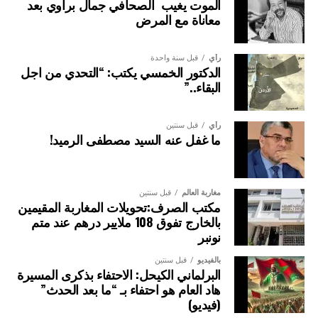
الموت يغيب الصحافي جمال براوي بعد
معاناة مع المرض
رأي
قبل سنة واحدة
الدكتور الخمسي يكتب: “التحدي من اجل
البقاء..”
رأي
قبل سنتين
ما غفل عنه السيد مصطفى الرميد!
مغاربة العالم
قبل سنتين
مكتب الصرف:تحويلات المغاربة المقيمين
بالخارج تفوق 108 ملايير درهم عند متم
نونبر
بالفيديو
قبل سنتين
البرلماني الكيحل: الاحتفاء بذكرى المسيرة
هاد العام هو احتفاء بـ “ما بعد الحدث”
(فيديو)