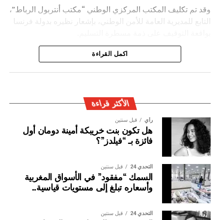
وقد تم تكليف المكتب المركزي الوطني “مكتب أنتربول الرباط”،
التابع للمديرية العامة للأمن الوطني، بإشعار نظيره بدولة فرنسا
بواقعة التوقيف على ذمة مسطرة التسليم.
ويأتي توقيف المشتبه به في سياق التزام المصالح الأمنية
اكمل القراءة
المغربية بتفعيل آليات التعاون الأمني الدولي، خصوصا ملاحقة
وإيقاف الأشخاص المبحوث عنهم على الصعيد الدولي في قضايا
الجريمة العابرة للحدود الوطنية
الأكثر قراءة
رأي
قبل سنتين
هل تكون بنت خريبكة أمينة دومان أول
فائزة بـ “فيلدز”؟
التحدي 24
قبل سنتين
السمك “مفقود” في الأسواق المغربية
وأسعاره تبلغ إلى مستويات قياسية..
التحدي 24
قبل سنتين