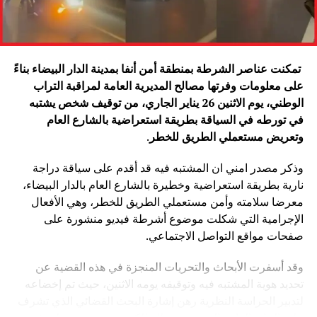
تمكنت عناصر الشرطة بمنطقة أمن أنفا بمدينة الدار البيضاء بناءً
على معلومات وفرتها مصالح المديرية العامة لمراقبة التراب
الوطني، يوم الاثنين 26 يناير الجاري، من توقيف شخص يشتبه
في تورطه في السياقة بطريقة استعراضية بالشارع العام
وتعريض مستعملي الطريق للخطر
.
وذكر مصدر امني ان المشتبه فيه قد أقدم على سياقة دراجة
نارية بطريقة استعراضية وخطيرة بالشارع العام بالدار البيضاء،
معرضا سلامته وأمن مستعملي الطريق للخطر، وهي الأفعال
الإجرامية التي شكلت موضوع أشرطة فيديو منشورة على
صفحات مواقع التواصل الاجتماعي.
وقد أسفرت الأبحاث والتحريات المنجزة في هذه القضية عن
تحديد هوية المشتبه فيه وتوقيفه يومه الاثنين، حيث تم إخضاعه
لتدبير الحراسة النظرية رهن إشارة البحث القضائي الذي تشرف