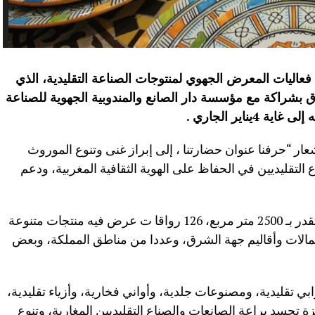
وعارضة، في فعاليات المعرض الجهوي لمنتوجات الصناعة التقليدية، الذي
ق بشراكة مع مؤسسة دار الصانع والمندوبية الجهوية للصناعة
يناير الجاري .
ر “حرفنا عنوان حضارتنا ، إلى إبراز غنى وتنوع الموروث
 التقليديين في الحفاظ على الهوية الثقافية المغربية، ودعم
ويضم هذا المعرض، الم قام على مساحة تقدر بـ 2500 متر مربع، 126 رواقا ت عرض فيه منتجات متنوعة
مالات وأقاليم جهة الشرق، وعددا من مناطق المملكة، وبعض
تقليدية، ومصنوعات جلدية، وأواني فخارية، وأزياء تقليدية،
 تجسد براعة الصانعات والصناع التقليديين المغاربة، وتنوع