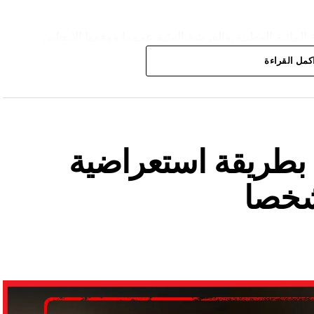
المائية الوطنية،والفرشة المئية عموما ووقعها الايجابي
كمل القراءة
ة بطريقة استعراضية
شخصا