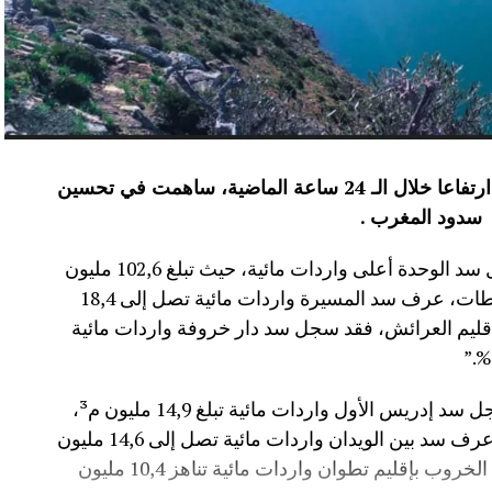
عرفت الموارد المائية بعدد من سدود المملكة ارتفاعا خلال الـ 24 ساعة الماضية، ساهمت في تحسين
سدود المغرب .
وأفاد موقع الماديالنا انه “في إقليم تاونات، سجل سد الوحدة أعلى واردات مائية، حيث تبلغ 102,6 مليون
م³، لترتفع نسبة ملئه إلى 71,4%.،وفي إقليم سطات، عرف سد المسيرة واردات مائية تصل إلى 18,4
 نسبة الملء 13,5%.،أما في إقليم العرائش، فقد سجل سد دار خروفة واردات مائية
وأضاف المصدر نفسه انه “في إقليم تاونات، سجل سد إدريس الأول واردات مائية تبلغ 14,9 مليون م³،
مع بلوغ نسبة الملء 56,2%.،وفي إقليم أزيلال، عرف سد بين الويدان واردات مائية تصل إلى 14,6 مليون
م³، لترتفع نسبة ملئه إلى 36,6%.،كما سجل سد الخروب بإقليم تطوان واردات مائية تناهز 10,4 مليون