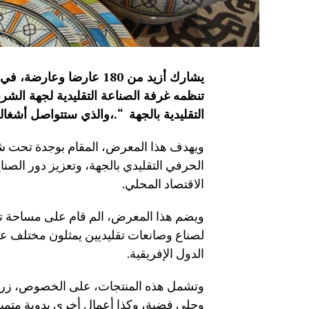
يشارك أزيد من 180 عارضا 
تنظمه غرفة الصناعة التقليدية لجهة الشر
التقليدية بالجهة
“.
،والذي ستتواصل أشغاله إلى غاية 4
ويهدف هذا المعرض، المقام بوجدة تحت شعا
الحرفي التقليدي بالجهة، وتعزيز دور الصناع
الاقتصاد المحلي.
لصناع وصانعات تقليديين يمثلون مختلف ع
الدول الإفريقية.
وتشمل هذه المنتجات، على الخصوص، زرابي 
وحلي فضية، وكذا أعمال أخرى يدوية متميزة