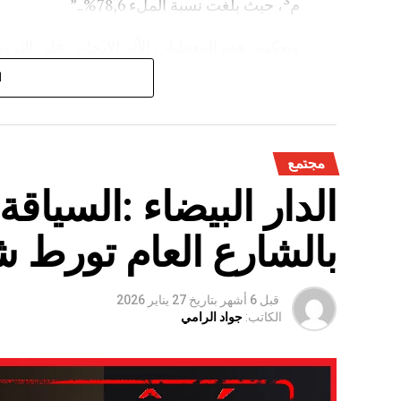
م³، حيث بلغت نسبة الملء 78,6%..”
وتعكس هذه المعطيات الأثر الإيجابي على الثروة 
على الفلاحة بعد سنوات الجفاف .
ا
مجتمع
الدار البيضاء :السياق
بالشارع العام تورط 
قبل 6 أشهر
بتاريخ
27 يناير 2026
الكاتب:
جواد الرامي