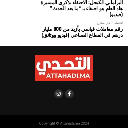
البرلماني الكيحل: الاحتفاء بذكرى المسيرة
هاد العام هو احتفاء بـ “ما بعد الحدث”
الصورة: ميناء صيد بمدينة هايكو، الصين — المصدر: ويكيميديا كومنز (المُلك
(فيديو)
العام CC0).
اقتصاد
قبل سنتين
رقم معاملات قياسي بأزيد من 800 مليار
درهم في القطاع الصناعي (فيديو ووثائق)
Copyright © Attahadi.ma 2024