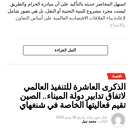
استهل المحاضر حديثه بالتأكيد على أن مبادرة الحزام والطريق
ليست مجرد مشروع للبنية التحتية أو النقل، بل هي تصور شامل
لإعادة بناء العلاقات الاقتصادية العالمية على أساس التعاون
والانفتاح.
وأوضح أن المبادرة، منذ إطلاقها عام 2013، تهدف إلى تعزيز
الترابط بين القارات الثلاث عبر شبكة واسعة من الموانئ
اكمل القراءة
والسكك الحديدية والطرق البرية والممرات البحرية، إضافة إلى
التوسع في مجالات الاقتصاد الرقمي والطاقة والاستثمار
الصناعي.
اقتصاد
وخلال عرضه التفصيلي، أبرز لي يوان تشينغ أن المبادرة ساهمت
الذكرى العاشرة للتنفيذ العالمي
في خلق دينامية اقتصادية جديدة بين الصين والدول المشاركة،
من خلال:
لاتفاق تدابير دولة الميناء.. الصين
تقيم فعاليتها الخاصة في شنغهاي
تعزيز حجم التبادل التجاري الدولي
دعم مشاريع البنية التحتية في الدول النامية
قبل شهر واحد
بتاريخ
26 يونيو 2026
الكاتب:
محمد نبيل
تشجيع الاستثمارات المشتركة بين القطاعين العام