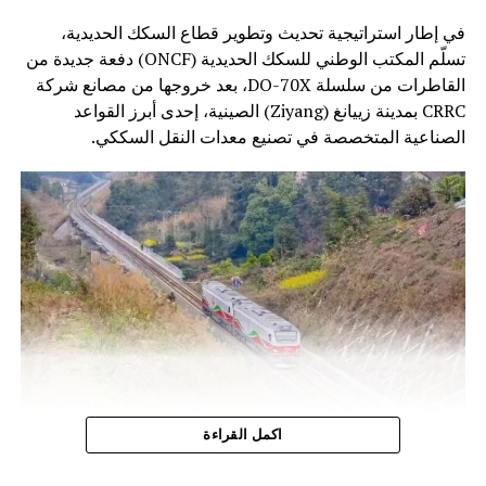
في إطار استراتيجية تحديث وتطوير قطاع السكك الحديدية،
تسلّم المكتب الوطني للسكك الحديدية (ONCF) دفعة جديدة من
القاطرات من سلسلة DO-70X، بعد خروجها من مصانع شركة
CRRC بمدينة زييانغ (Ziyang) الصينية، إحدى أبرز القواعد
الصناعية المتخصصة في تصنيع معدات النقل السككي.
وتندرج هذه الخطوة ضمن برنامج تحديث أسطول الجر الذي
اكمل القراءة
أطلقه المكتب الوطني للسكك الحديدية، بهدف الرفع من كفاءة
النقل السككي وتحسين جودة الخدمات، خاصة على الخطوط غير