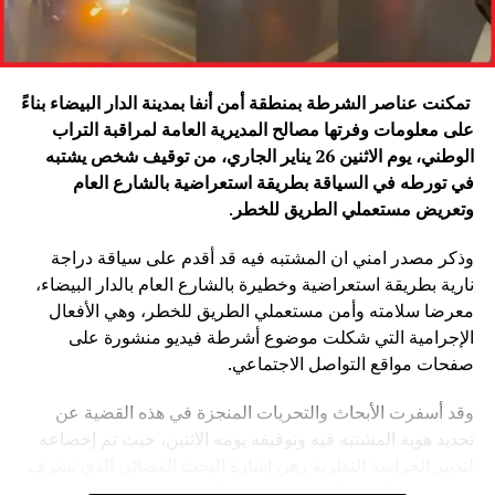
تمكنت عناصر الشرطة بمنطقة أمن أنفا بمدينة الدار البيضاء بناءً
على معلومات وفرتها مصالح المديرية العامة لمراقبة التراب
الوطني، يوم الاثنين 26 يناير الجاري، من توقيف شخص يشتبه
في تورطه في السياقة بطريقة استعراضية بالشارع العام
وتعريض مستعملي الطريق للخطر
.
وذكر مصدر امني ان المشتبه فيه قد أقدم على سياقة دراجة
نارية بطريقة استعراضية وخطيرة بالشارع العام بالدار البيضاء،
معرضا سلامته وأمن مستعملي الطريق للخطر، وهي الأفعال
الإجرامية التي شكلت موضوع أشرطة فيديو منشورة على
صفحات مواقع التواصل الاجتماعي.
وقد أسفرت الأبحاث والتحريات المنجزة في هذه القضية عن
تحديد هوية المشتبه فيه وتوقيفه يومه الاثنين، حيث تم إخضاعه
لتدبير الحراسة النظرية رهن إشارة البحث القضائي الذي تشرف
عليه النيابة العامة المختصة، وذلك للكشف عن جميع ظروف