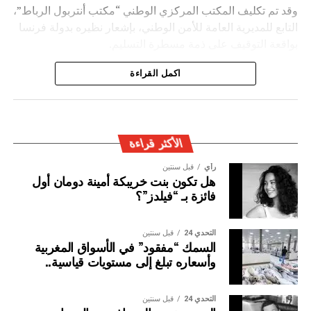
وقد تم تكليف المكتب المركزي الوطني “مكتب أنتربول الرباط”،
التابع للمديرية العامة للأمن الوطني، بإشعار نظيره بدولة فرنسا
بواقعة التوقيف على ذمة مسطرة التسليم.
ويأتي توقيف المشتبه به في سياق التزام المصالح الأمنية
اكمل القراءة
المغربية بتفعيل آليات التعاون الأمني الدولي، خصوصا ملاحقة
وإيقاف الأشخاص المبحوث عنهم على الصعيد الدولي في قضايا
الجريمة العابرة للحدود الوطنية
الأكثر قراءة
رأي
قبل سنتين
هل تكون بنت خريبكة أمينة دومان أول
فائزة بـ “فيلدز”؟
التحدي 24
قبل سنتين
السمك “مفقود” في الأسواق المغربية
وأسعاره تبلغ إلى مستويات قياسية..
التحدي 24
قبل سنتين