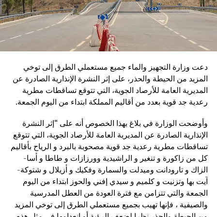
دعت وزارة التجهيز والماء جميع مستعملي الطرق إلى توخي
المزيد من الحيطة والحذر، على إثر النشرة الإنذارية الصادرة عن
المديرية العامة للأرصاد الجوية، التي تتوقع تساﻗﻄﺎﺕ مطرية
رعدية جد قوية بعدد من أقاليم المملكة ابتداء من اليوم الجمعة.
وأوضحت الوزارة في بلاغ بهذا الخصوص أنه على “إثر النشرة
الإنذارية الصادرة عن المديرية العامة للأرصاد الجوية، التي تتوقع
تساﻗﻄﺎﺕ مطرية رعدية جد قوية مصحوبة بالبرد ﻭ ﺍﻟﺮﻳﺎﺡ بأقاليم
كل من ﺯﺍﻛﻮﺭﺓ و ﺗﻨﻐﻴﺮ و ﺍﻟﺮﺍﺷﻴﺪﻳﺔ وﻭﺭﺯﺍﺯﺍﺕ ﻭ ﻃﺎطا و ﺃﺳﺎ-
ﺍﻟﺰﺍﻙ و ﺗﺎﺭﻭﺩﺍﻧﺖ وﻣﻴﺪﻟﺖ وﺍﻟﺴﻤﺎﺭﺓ وﻓﻜﻴﻚ و ﺃﺯﻳﻼﻝ و ﺷﺘﻮﻛﺔ-
ﺁﻳﺖ ﺑﻬﺎ وﺗﺰﻧﻴﺖ و ﻛﻠﻤﻴﻢ و ﺳﻴﺪﻱ إﻓﻨﻲ وﺍﻟﺤﻮﺯ ابتداء من اليوم
الجمعة والتي تتزامن مع فترة العودة من العطل المدرسية
والصيفية ، فإنها تهيب بجميع مستعملي الطرق إلى توخي المزيد
من الحيطة والحذر نظرا لضعف الرؤية أو انعدامها في مثل هذه