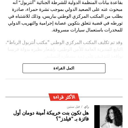
بقاعدة بيانات المنظمة الدولية للشرطة الجنائية “أنتربول” أنه
مبحوث عنه على الصعيد الدولي بموجب نشرة حمراء، صادرة
بطلب من المكتب المركزي الوطني بباريس، وذلك للاشتباه في
تورطه في قضية تتعلق بتكوين عصابة إجرامية والتهريب الدولي
للمخدرات باستعمال سيارات مسروقة.
وقد تم تكليف المكتب المركزي الوطني “مكتب أنتربول الرباط”،
التابع للمديرية العامة للأمن الوطني، بإشعار نظيره بدولة فرنسا
بواقعة التوقيف على ذمة مسطرة التسليم.
ويأتي توقيف المشتبه به في سياق التزام المصالح الأمنية
اكمل القراءة
المغربية بتفعيل آليات التعاون الأمني الدولي، خصوصا ملاحقة
وإيقاف الأشخاص المبحوث عنهم على الصعيد الدولي في قضايا
الجريمة العابرة للحدود الوطنية
الأكثر قراءة
رأي
قبل سنتين
هل تكون بنت خريبكة أمينة دومان أول
فائزة بـ “فيلدز”؟