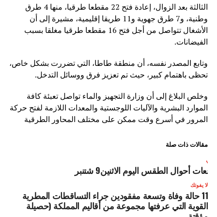
الثالثة بعد الزوال، إعادة فتح 22 مقطعا طرقيا، منها 4 طرق
وطنية، و7 طرق جهوية و11 طريقا إقليمية، مشيرة إلى أن
الأشغال تتواصل من أجل فتح 16 مقطعا طرقيا مغلقا بسبب
الفيضانات.
وتابع المصدر نفسه، أن منطقة طاطا، التي تضررت بشكل خاص،
تحظى باهتمام كبير، حيث تم تعزيز فرق ووسائل التدخل.
وخلص البلاغ إلى أن وزارة التجهيز والماء تواصل تعبئة كافة
الموارد البشرية والآليات اللوجستية والمعدات اللازمة لفتح حركة
المرور في أسرع وقت ممكن على مختلف المحاور الطرقية
مقالات ذات صلة
لتالي
وقعات أحوال الطقس اليوم الاثنين9 شتنبر
لا يفوتك
11 حالة وفاة وتسعة مفقودين جراء التساقطات المطرية
القوية التي عرفتها مجموعة من أقاليم المملكة (حصيلة
مؤقتة