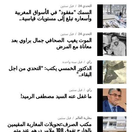
التحدي 24
قبل سنتين
السمك “مفقود” في الأسواق المغربية
وأسعاره تبلغ إلى مستويات قياسية..
التحدي 24
قبل سنتين
الموت يغيب الصحافي جمال براوي بعد
معاناة مع المرض
رأي
قبل سنة واحدة
الدكتور الخمسي يكتب: “التحدي من اجل
البقاء..”
رأي
قبل سنتين
ما غفل عنه السيد مصطفى الرميد!
مغاربة العالم
قبل سنتين
مكتب الصرف:تحويلات المغاربة المقيمين
بالخارج تفوق 108 ملايير درهم عند متم