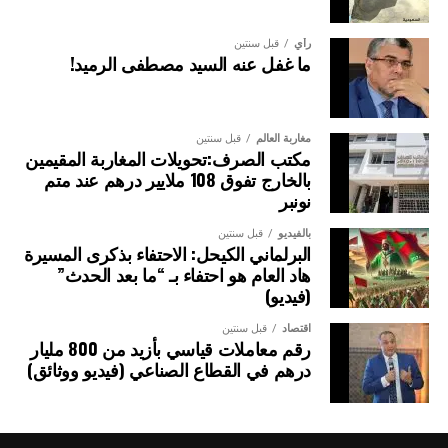
رأي
قبل سنتين
ما غفل عنه السيد مصطفى الرميد!
مغاربة العالم
قبل سنتين
مكتب الصرف:تحويلات المغاربة المقيمين
بالخارج تفوق 108 ملايير درهم عند متم
نونبر
بالفيديو
قبل سنتين
البرلماني الكيحل: الاحتفاء بذكرى المسيرة
هاد العام هو احتفاء بـ “ما بعد الحدث”
(فيديو)
اقتصاد
قبل سنتين
رقم معاملات قياسي بأزيد من 800 مليار
درهم في القطاع الصناعي (فيديو ووثائق)