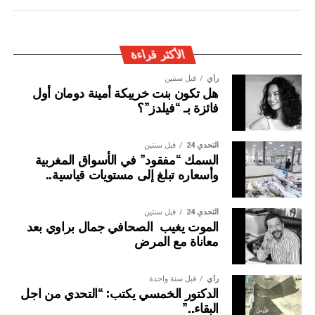
المغربية بتفعيل آليات التعاون الأمني الدولي، خصوصا ملاحقة
وإيقاف الأشخاص المبحوث عنهم على الصعيد الدولي في قضايا
الجريمة العابرة للحدود الوطنية
الأكثر قراءة
رأي
قبل سنتين
هل تكون بنت خريبكة أمينة دومان أول
فائزة بـ “فيلدز”؟
التحدي 24
قبل سنتين
السمك “مفقود” في الأسواق المغربية
وأسعاره تبلغ إلى مستويات قياسية..
التحدي 24
قبل سنتين
الموت يغيب الصحافي جمال براوي بعد
معاناة مع المرض
رأي
قبل سنة واحدة
الدكتور الخمسي يكتب: “التحدي من اجل
البقاء..”