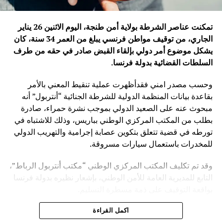
تمكنت عناصر الشرطة بولاية أمن طنجة، اليوم الاثنين 26 يناير
الجاري، من توقيف مواطن فرنسي يبلغ من العمر 34 سنة، كان
يشكل موضوع أمر دولي بإلقاء القبض صادر في حقه من طرف
السلطات القضائية بدولة فرنسا
.
وحسب مصدر امني فقدأظهرت عملية تنقيط المعني بالأمر
بقاعدة بيانات المنظمة الدولية للشرطة الجنائية “أنتربول” أنه
مبحوث عنه على الصعيد الدولي بموجب نشرة حمراء، صادرة
بطلب من المكتب المركزي الوطني بباريس، وذلك للاشتباه في
تورطه في قضية تتعلق بتكوين عصابة إجرامية والتهريب الدولي
للمخدرات باستعمال سيارات مسروقة.
وقد تم تكليف المكتب المركزي الوطني “مكتب أنتربول الرباط”،
التابع للمديرية العامة للأمن الوطني، بإشعار نظيره بدولة فرنسا
بواقعة التوقيف على ذمة مسطرة التسليم.
ويأتي توقيف المشتبه به في سياق التزام المصالح الأمنية
اكمل القراءة