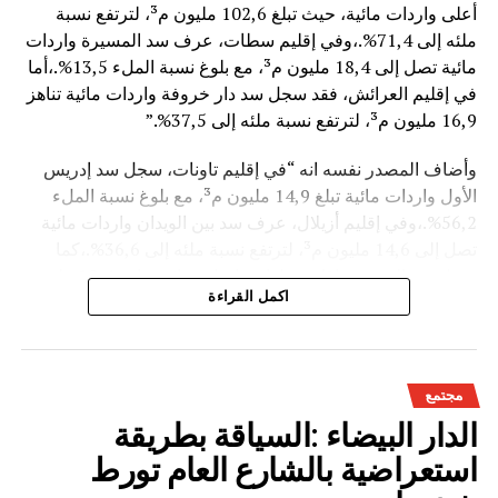
أعلى واردات مائية، حيث تبلغ 102,6 مليون م³، لترتفع نسبة
ملئه إلى 71,4%.،وفي إقليم سطات، عرف سد المسيرة واردات
مائية تصل إلى 18,4 مليون م³، مع بلوغ نسبة الملء 13,5%.،أما
في إقليم العرائش، فقد سجل سد دار خروفة واردات مائية تناهز
16,9 مليون م³، لترتفع نسبة ملئه إلى 37,5%.”
وأضاف المصدر نفسه انه “في إقليم تاونات، سجل سد إدريس
الأول واردات مائية تبلغ 14,9 مليون م³، مع بلوغ نسبة الملء
56,2%.،وفي إقليم أزيلال، عرف سد بين الويدان واردات مائية
تصل إلى 14,6 مليون م³، لترتفع نسبة ملئه إلى 36,6%.،كما
سجل سد الخروب بإقليم تطوان واردات مائية تناهز 10,4 مليون
اكمل القراءة
م³، حيث بلغت نسبة الملء 78,6%..”
وتعكس هذه المعطيات الأثر الإيجابي على الثروة المائية
الوطنية،والفرشة المئية عموما ووقعها الايجابي على الفلاحة بعد
مجتمع
سنوات الجفاف .
الدار البيضاء :السياقة بطريقة
استعراضية بالشارع العام تورط