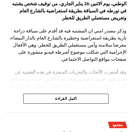
الوطني، يوم الاثنين 26 يناير الجاري، من توقيف شخص يشتبه
في تورطه في السياقة بطريقة استعراضية بالشارع العام
وتعريض مستعملي الطريق للخطر
.
وذكر مصدر امني ان المشتبه فيه قد أقدم على سياقة دراجة
نارية بطريقة استعراضية وخطيرة بالشارع العام بالدار البيضاء،
معرضا سلامته وأمن مستعملي الطريق للخطر، وهي الأفعال
الإجرامية التي شكلت موضوع أشرطة فيديو منشورة على
صفحات مواقع التواصل الاجتماعي.
وقد أسفرت الأبحاث والتحريات المنجزة في هذه القضية عن
تحديد هوية المشتبه فيه وتوقيفه يومه الاثنين، حيث تم إخضاعه
لتدبير الحراسة النظرية رهن إشارة البحث القضائي الذي تشرف
عليه النيابة العامة المختصة، وذلك للكشف عن جميع ظروف
اكمل القراءة
وملابسات وخلفيات هذه القضية، وكذا تحديد كافة
مجتمع