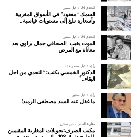
التحدي 24
قبل سنتين
السمك “مفقود” في الأسواق المغربية
وأسعاره تبلغ إلى مستويات قياسية..
التحدي 24
قبل سنتين
الموت يغيب الصحافي جمال براوي بعد
معاناة مع المرض
رأي
قبل سنة واحدة
الدكتور الخمسي يكتب: “التحدي من اجل
البقاء..”
رأي
قبل سنتين
ما غفل عنه السيد مصطفى الرميد!
مغاربة العالم
قبل سنتين
مكتب الصرف:تحويلات المغاربة المقيمين
بالخارج تفوق 108 ملايير درهم عند متم