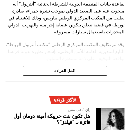
بقاعدة بيانات المنظمة الدولية للشرطة الجنائية “أنتربول” أنه
مبحوث عنه على الصعيد الدولي بموجب نشرة حمراء، صادرة
بطلب من المكتب المركزي الوطني بباريس، وذلك للاشتباه في
تورطه في قضية تتعلق بتكوين عصابة إجرامية والتهريب الدولي
للمخدرات باستعمال سيارات مسروقة.
وقد تم تكليف المكتب المركزي الوطني “مكتب أنتربول الرباط”،
التابع للمديرية العامة للأمن الوطني، بإشعار نظيره بدولة فرنسا
بواقعة التوقيف على ذمة مسطرة التسليم.
ويأتي توقيف المشتبه به في سياق التزام المصالح الأمنية
اكمل القراءة
المغربية بتفعيل آليات التعاون الأمني الدولي، خصوصا ملاحقة
وإيقاف الأشخاص المبحوث عنهم على الصعيد الدولي في قضايا
الجريمة العابرة للحدود الوطنية
الأكثر قراءة
رأي
قبل سنتين
هل تكون بنت خريبكة أمينة دومان أول
فائزة بـ “فيلدز”؟