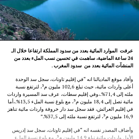
عرفت الموارد المائية بعدد من سدود المملكة ارتفاعا خلال الـ
24 ساعة الماضية، ساهمت في تحسين نسب الملء بعدد من
المنشآت المائية
بعدد من سدود المغرب .
وأفاد موقع الماديالنا انه “في إقليم تاونات، سجل سد الوحدة
أعلى واردات مائية، حيث تبلغ 102,6 مليون م³، لترتفع نسبة
ملئه إلى 71,4%.،وفي إقليم سطات، عرف سد المسيرة واردات
مائية تصل إلى 18,4 مليون م³، مع بلوغ نسبة الملء 13,5%.،أما
في إقليم العرائش، فقد سجل سد دار خروفة واردات مائية تناهز
16,9 مليون م³، لترتفع نسبة ملئه إلى 37,5%.”
وأضاف المصدر نفسه انه “في إقليم تاونات، سجل سد إدريس
الأول واردات مائية تبلغ 14,9 مليون م³، مع بلوغ نسبة الملء