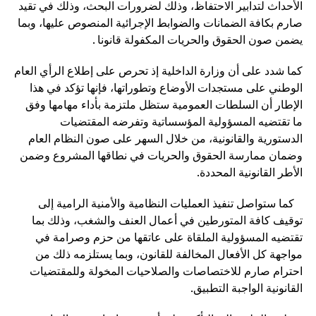
الأحداث لتدابير الاحتفاظ، وذلك لضرورات البحث، وذلك في تقيد
صارم بكافة الضمانات والضوابط الإجرائية المنصوص عليها، وبما
يضمن صون الحقوق والحريات المكفولة قانونا .
كما شدد على أن وزارة الداخلية إذ تحرص على إطلاع الرأي العام
الوطني على مستجدات الأوضاع وتطوراتها، فإنها تؤكد في هذا
الإطار أن السلطات العمومية ستظل ملتزمة بأداء مهامها وفق
ما تقتضيه المسؤولية المؤسساتية وتفرضه المقتضيات
الدستورية والقانونية، من خلال السهر على صون النظام العام
وضمان ممارسة الحقوق والحريات في نطاقها المشروع وضمن
الأطر القانونية المحددة.
كما ستواصل تنفيذ العمليات النظامية والأمنية الرامية إلى
توقيف كافة المتورطين في أعمال العنف والشغب، وذلك بما
تقتضيه المسؤولية الملقاة على عاتقها من حزم وصرامة في
مواجهة كل الأفعال المخالفة للقانون، وبما يستلزمه ذلك من
احترام صارم للاختصاصات والصلاحيات المخولة وللمقتضيات
القانونية الواجبة التطبيق.