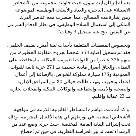
بعمالة إنزكان أيت ملول، حيث حاولت مجموعة من الأشخاص
الاستيلاء على الذخيرة والعتاد والأسلحة الوظيفية الموضوعة
رهن إشارة هذه المصالح، مما اضطرت معه عناصر الدرك
الملكي إلى استعمال السلاح الوظيفي، في إطار الدفاع الشرعي
عن النفس، نتج عنه تسجيل 3 وفيات”.
وبخصوص المعطيات المتعلقة بأحداث ليلة أمس، يضيف الخلفي،
فقد تم تسجيل إصابة 354 شخصا بجروح متفاوتة الخطورة، من
بينهم 326 عنصرا من القوات العمومية المكلفة بالمحافظة على
النظام، وإلحاق أضرار مادية جسيمة بــ 271 عربة تابعة للقوات
العمومية و175 سيارة مملوكة للخواص، بالإضافة إلى أعمال
اعتداء وتخريب ونهب طالت حوالي 80 من المرافق الإدارية
والصحية والأمنية والجماعية والوكالات البنكية والمحلات تجارية
بــ 23 عمالة وإقليم.
وأكد أنه تمت مباشرة المساطر القانونية اللازمة في مواجهة
الأشخاص المشتبه في تورطهم في هذه الأفعال المجر مة، وذلك
تحت إشراف النيابة العامة المختصة، حيث جرى وضع عدد من
الرشداء تحت تدابير الحراسة النظرية، في حين تم إخضاع