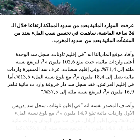
عرفت الموارد المائية بعدد من سدود المملكة ارتفاعا خلال الـ
24 ساعة الماضية، ساهمت في تحسين نسب الملء بعدد من
المنشآت المائية
بعدد من سدود المغرب .
وأفاد موقع الماديالنا انه “في إقليم تاونات، سجل سد الوحدة
أعلى واردات مائية، حيث تبلغ 102,6 مليون م³، لترتفع نسبة
ملئه إلى 71,4%.،وفي إقليم سطات، عرف سد المسيرة واردات
مائية تصل إلى 18,4 مليون م³، مع بلوغ نسبة الملء 13,5%.،أما
في إقليم العرائش، فقد سجل سد دار خروفة واردات مائية تناهز
16,9 مليون م³، لترتفع نسبة ملئه إلى 37,5%.”
وأضاف المصدر نفسه انه “في إقليم تاونات، سجل سد إدريس
الأول واردات مائية تبلغ 14,9 مليون م³، مع بلوغ نسبة الملء
56,2%.،وفي إقليم أزيلال، عرف سد بين الويدان واردات مائية
تصل إلى 14,6 مليون م³، لترتفع نسبة ملئه إلى 36,6%.،كما
سجل سد الخروب بإقليم تطوان واردات مائية تناهز 10,4 مليون