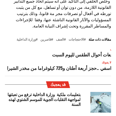
وخلص الخلفي إلى التأكيد على أنه سيتم اتخاذ جميع التدابير
القانونية اللازمة، من دون توان أو تساهل، مع كل من يثبت
تورطه في أفعال أو تصرفات مجر مة قانونا، وذلك بترتيب
المسؤوليات والآثار القانونية الناشئة عنها، وفقا للإجراءات
والمساطر المقررة وتحت إشراف النيابة العامة.
مقالات ذات صلة
الاحتجاجات
العنف
قاصرين
وزارة الداخلية
لتالي
وقعات أحوال الطقس لليوم السبت
لا يفوتك
اسفي ..حجز أربعة أطنان و725 كيلوغراما من مخدر الشيرا
قد يعجبك
بتعليمات ملكية وزارة الداخلية ترفع من تعبئتها
لمواجهة التقلبات الجوية للموسم الشتوي لهذه
السنة