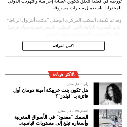
تورطه في قضية تتعلق بتكوين عصابة إجرامية والتهريب الدولي
للمخدرات باستعمال سيارات مسروقة.
وقد تم تكليف المكتب المركزي الوطني “مكتب أنتربول الرباط”،
التابع للمديرية العامة للأمن الوطني، بإشعار نظيره بدولة فرنسا
بواقعة التوقيف على ذمة مسطرة التسليم.
ويأتي توقيف المشتبه به في سياق التزام المصالح الأمنية
اكمل القراءة
المغربية بتفعيل آليات التعاون الأمني الدولي، خصوصا ملاحقة
وإيقاف الأشخاص المبحوث عنهم على الصعيد الدولي في قضايا
الجريمة العابرة للحدود الوطنية
الأكثر قراءة
رأي
قبل سنتين
هل تكون بنت خريبكة أمينة دومان أول
فائزة بـ “فيلدز”؟
التحدي 24
قبل سنتين
السمك “مفقود” في الأسواق المغربية
وأسعاره تبلغ إلى مستويات قياسية..