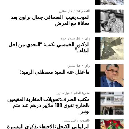
التحدي 24
قبل سنتين
الموت يغيب الصحافي جمال براوي بعد
معاناة مع المرض
رأي
قبل سنة واحدة
الدكتور الخمسي يكتب: “التحدي من اجل
البقاء..”
رأي
قبل سنتين
ما غفل عنه السيد مصطفى الرميد!
مغاربة العالم
قبل سنتين
مكتب الصرف:تحويلات المغاربة المقيمين
بالخارج تفوق 108 ملايير درهم عند متم
نونبر
بالفيديو
قبل سنتين
البرلماني الكيحل: الاحتفاء بذكرى المسيرة