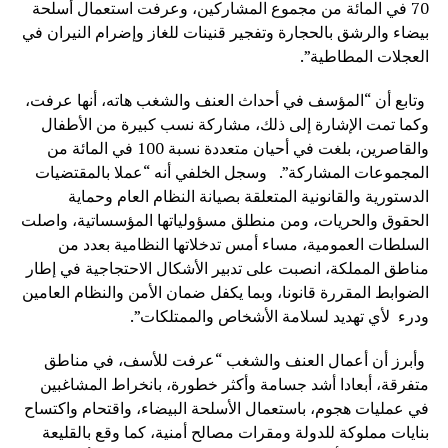
70 في المائة من مجموع المشاركين، وعرفت استعمال أسلحة
بيضاء والرشق بالحجارة وتفجير قنينات للغاز وإضرام النيران في
العجلات المطاطية”.
وتابع أن “المؤسف في أحداث العنف والشغب هاته، أنها عرفت،
وكما تمت الإشارة إلى ذلك، مشاركة نسب كبيرة من الأطفال
والقاصرين، بلغت في أحيان متعددة نسبة 100 في المائة من
المجموعات المشاركة”. وسجل الخلفي أنه “عملا بالمقتضيات
الدستورية والقانونية المتعلقة بصيانة النظام العام وحماية
الحقوق والحريات، ومن منطلق مسؤولياتها المؤسساتية، واصلت
السلطات العمومية، مساء أمس تدخلاتها النظامية بعدد من
مناطق المملكة، انصبت على تدبير الأشكال الاحتجاجية في إطار
الضوابط المقررة قانونا، وبما يكفل ضمان الأمن والنظام العامين
ودرء لأي تهديد لسلامة الأشخاص والممتلكات”.
وأبرز أن أعمال العنف والشغب “عرفت للأسف، في مناطق
متفرقة، أبعادا أشد جسامة وأكثر خطورة، بانخراط المشاغبين
في عمليات هجوم، باستعمال الأسلحة البيضاء، واقتحام واكتساح
بنايات مملوكة للدولة ومقرات مصالح أمنية، كما وقع بالقليعة