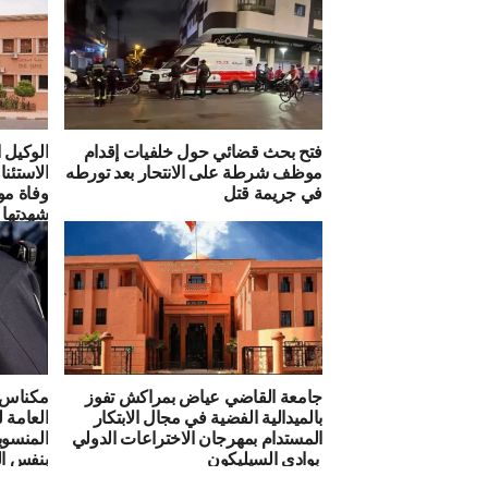
فتح بحث قضائي حول خلفيات إقدام
الوكيل 
موظف شرطة على الانتحار بعد تورطه
الاستئ
في جريمة قتل
وفاة مو
شهدتها
جامعة القاضي عياض بمراكش تفوز
مكناس..
بالميدالية الفضية في مجال الابتكار
العامة ل
المستدام بمهرجان الاختراعات الدولي
المنسوب
بوادي السيليكون
بنفس ال