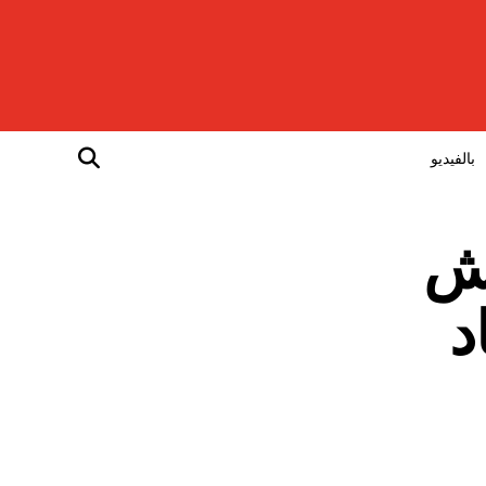
بالفيديو
كش
د