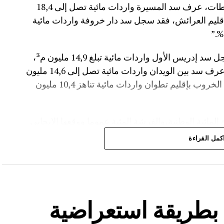
م³، لترتفع نسبة ملئه إلى 71,4%.،وفي إقليم سطات، عرف سد المسيرة واردات مائية تصل إلى 18,4
 نسبة الملء 13,5%.،أما في إقليم العرائش، فقد سجل سد دار خروفة واردات مائية
وأضاف المصدر نفسه انه “في إقليم تاونات، سجل سد إدريس الأول واردات مائية تبلغ 14,9 مليون م³،
مع بلوغ نسبة الملء 56,2%.،وفي إقليم أزيلال، عرف سد بين الويدان واردات مائية تصل إلى 14,6 مليون
م³، لترتفع نسبة ملئه إلى 36,6%.،كما سجل سد الخروب بإقليم تطوان واردات مائية تناهز 10,4 مليون
المائية الوطنية،والفرشة المئية عموما ووقعها الايجابي
كمل القراءة
ة بطريقة استعراضية