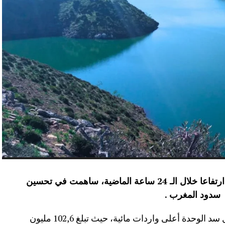
عرفت الموارد المائية بعدد من سدود المملكة ارتفاعا خلال الـ 24 ساعة الماضية، ساهمت في تحسين
سدود المغرب .
وأفاد موقع الماديالنا انه “في إقليم تاونات، سجل سد الوحدة أعلى واردات مائية، حيث تبلغ 102,6 مليون