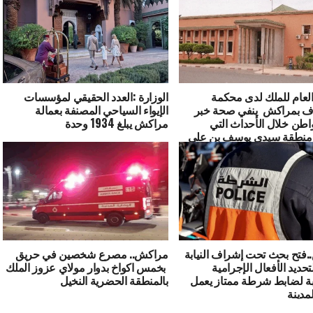
العام للملك لدى محكمة
الوزارة :العدد الحقيقي لمؤسسات
ناف بمراكش ينفي صحة خبر
الإيواء السياحي المصنفة بعمالة
اطن خلال الأحداث التي
مراكش يبلغ 1934 وحدة
 منطقة سيدي يوسف بن علي
فتح بحث تحت إشراف النيابة
مراكش.. مصرع شخصين في حريق
تحديد الأفعال الإجرامية
بخمس اكواخ بدوار مولاي عزوز الملك
ة لضابط شرطة ممتاز يعمل
بالمنطقة الحضرية النخيل
مدينة