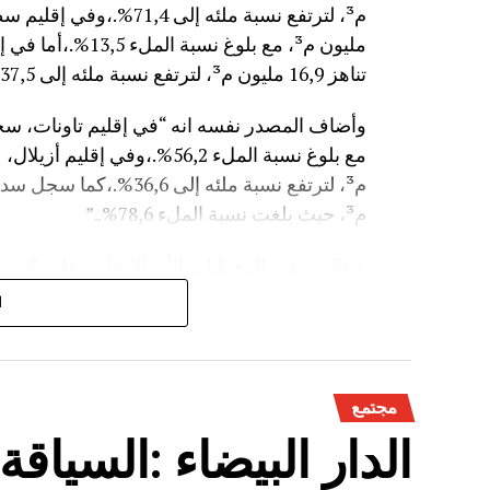
مليون م³، مع بلوغ
تناهز 16,9 مليون م³، لترتفع نسبة ملئه إلى 37,5%.”
م³، حيث بلغت نسبة الملء 78,6%..”
وتعكس هذه المعطيات الأثر الإيجابي على الثروة 
على الفلاحة بعد سنوات الجفاف .
ا
مجتمع
الدار البيضاء :السياق