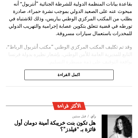
بقاعدة بيانات المنظمة الدولية للشرطة الجنائية “أنتربول” أنه
مبحوث عنه على الصعيد الدولي بموجب نشرة حمراء، صادرة
بطلب من المكتب المركزي الوطني بباريس، وذلك للاشتباه في
تورطه في قضية تتعلق بتكوين عصابة إجرامية والتهريب الدولي
للمخدرات باستعمال سيارات مسروقة.
وقد تم تكليف المكتب المركزي الوطني “مكتب أنتربول الرباط”،
التابع للمديرية العامة للأمن الوطني، بإشعار نظيره بدولة فرنسا
بواقعة التوقيف على ذمة مسطرة التسليم.
ويأتي توقيف المشتبه به في سياق التزام المصالح الأمنية
اكمل القراءة
المغربية بتفعيل آليات التعاون الأمني الدولي، خصوصا ملاحقة
وإيقاف الأشخاص المبحوث عنهم على الصعيد الدولي في قضايا
الجريمة العابرة للحدود الوطنية
الأكثر قراءة
رأي
قبل سنتين
هل تكون بنت خريبكة أمينة دومان أول
فائزة بـ “فيلدز”؟