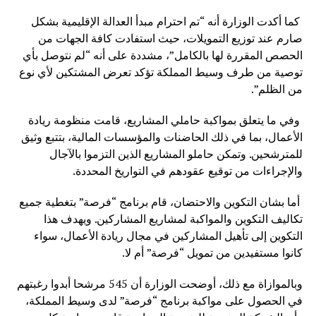
كما أكدت الوزارة أنه “تم احترام مبدأ العدالة الإقليمية بشكل
صارم عند توزيع التمويلات، حيث استفادت كافة الجهات من
الحصص المقررة لها بالكامل”، مشددة على أنه “لم نتوصل بأي
توصية من طرف وسيط المملكة تؤكد تعرض المشتكين لأي نوع
من الظلم”.
وفي ما يتعلق بمواكبة حاملي المشاريع، قامت منظومة ريادة
الأعمال، بما في ذلك الحاضنات والمؤسسات المالية، بتتبع وثيق
للمترشحين. وتمكن حاملو المشاريع الذين التزموا بالآجال
والإجراءات من توقيع عقودهم في التواريخ المحددة.
أما بشان التكوين والاحتضان، قام برنامج “فرصة” بتغطية جميع
تكاليف التكوين والمواكبة لمشاريع المشاركين. ويهدف هذا
التكوين إلى تأهيل المشاركين في مجال ريادة الأعمال، سواء
كانوا مستفيدين من تمويل “فرصة” أم لا.
وبالموازاة مع ذلك، أوضحت الوزارة أن 545 مرشحا أبدوا رغبتهم
في الحصول على مواكبة برنامج “فرصة” لدى وسيط المملكة،