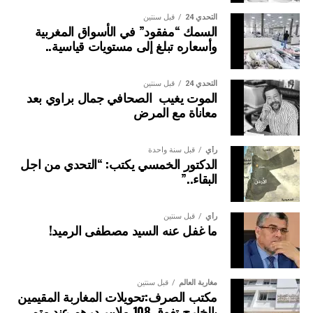
التحدي 24
قبل سنتين
السمك “مفقود” في الأسواق المغربية
وأسعاره تبلغ إلى مستويات قياسية..
التحدي 24
قبل سنتين
الموت يغيب الصحافي جمال براوي بعد
معاناة مع المرض
رأي
قبل سنة واحدة
الدكتور الخمسي يكتب: “التحدي من اجل
البقاء..”
رأي
قبل سنتين
ما غفل عنه السيد مصطفى الرميد!
مغاربة العالم
قبل سنتين
مكتب الصرف:تحويلات المغاربة المقيمين
بالخارج تفوق 108 ملايير درهم عند متم