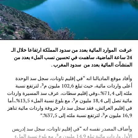
عرفت الموارد المائية بعدد من سدود المملكة ارتفاعا خلال الـ
24 ساعة الماضية، ساهمت في تحسين نسب الملء بعدد من
المنشآت المائية
بعدد من سدود المغرب .
وأفاد موقع الماديالنا انه “في إقليم تاونات، سجل سد الوحدة
أعلى واردات مائية، حيث تبلغ 102,6 مليون م³، لترتفع نسبة
ملئه إلى 71,4%.،وفي إقليم سطات، عرف سد المسيرة واردات
مائية تصل إلى 18,4 مليون م³، مع بلوغ نسبة الملء 13,5%.،أما
في إقليم العرائش، فقد سجل سد دار خروفة واردات مائية تناهز
16,9 مليون م³، لترتفع نسبة ملئه إلى 37,5%.”
وأضاف المصدر نفسه انه “في إقليم تاونات، سجل سد إدريس
الأول واردات مائية تبلغ 14,9 مليون م³، مع بلوغ نسبة الملء