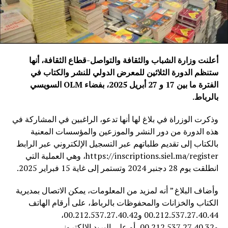
أعلنت وزارة الشباب والثقافة والتواصل-قطاع الثقافة، أنها
ستنظم الدورة الثلاثين للمعرض الدولي للنشر والكتاب في
الفترة ما بين 17 و 27 أبريل 2025، بفضاء
OLM
السويسي
بالرباط
.
وذكرت الوزراة في بلاغ لها أنها تدعو، الراغبين في المشاركة في
هذه الدورة من دور النشر والموزعين والمؤسسات المعنية
بالكتاب إلى تقديم طلباتهم عبر التسجيل الإلكتروني عبر الرابط
https://inscriptions.siel.ma/register، وهي العملية التي
انطلقت يوم 28 دجنبر 2024 وتستمر إلى غاية 15 فبراير 2025.
وأضاف البلاغ ” أنه لمزيد من المعلومات، يمكن الاتصال بمديرية
الكتاب والخزانات والمحفوظات بالرباط، على أرقام الهاتف
00.212.537.27.40.44 و00.212.537.27.40.42،
و00.212.537.27.40.32، أو على البريد الإلكتروني