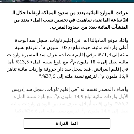
عرفت الموارد المائية بعدد من سدود المملكة ارتفاعا خلال الـ
24 ساعة الماضية، ساهمت في تحسين نسب الملء بعدد من
المنشآت المائية
بعدد من سدود المغرب .
وأفاد موقع الماديالنا انه “في إقليم تاونات، سجل سد الوحدة
أعلى واردات مائية، حيث تبلغ 102,6 مليون م³، لترتفع نسبة
ملئه إلى 71,4%.،وفي إقليم سطات، عرف سد المسيرة واردات
مائية تصل إلى 18,4 مليون م³، مع بلوغ نسبة الملء 13,5%.،أما
في إقليم العرائش، فقد سجل سد دار خروفة واردات مائية تناهز
16,9 مليون م³، لترتفع نسبة ملئه إلى 37,5%.”
وأضاف المصدر نفسه انه “في إقليم تاونات، سجل سد إدريس
الأول واردات مائية تبلغ 14,9 مليون م³، مع بلوغ نسبة الملء
56,2%.،وفي إقليم أزيلال، عرف سد بين الويدان واردات مائية
تصل إلى 14,6 مليون م³، لترتفع نسبة ملئه إلى 36,6%.،كما
سجل سد الخروب بإقليم تطوان واردات مائية تناهز 10,4 مليون
اكمل القراءة
م³، حيث بلغت نسبة الملء 78,6%..”