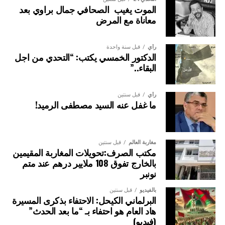
الموت يغيب الصحافي جمال براوي بعد
معاناة مع المرض
رأي
قبل سنة واحدة
الدكتور الخمسي يكتب: “التحدي من اجل
البقاء..”
رأي
قبل سنتين
ما غفل عنه السيد مصطفى الرميد!
مغاربة العالم
قبل سنتين
مكتب الصرف:تحويلات المغاربة المقيمين
بالخارج تفوق 108 ملايير درهم عند متم
نونبر
بالفيديو
قبل سنتين
البرلماني الكيحل: الاحتفاء بذكرى المسيرة
هاد العام هو احتفاء بـ “ما بعد الحدث”
(فيديو)