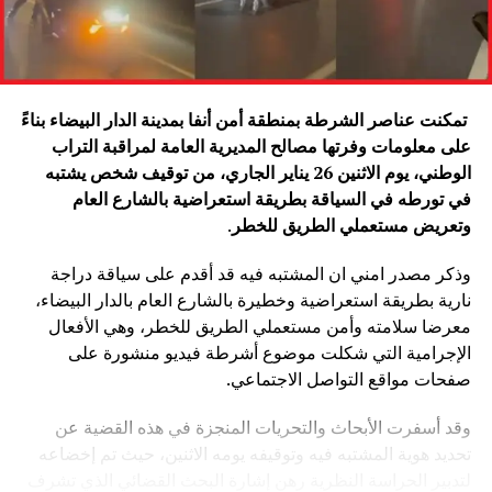
تمكنت عناصر الشرطة بمنطقة أمن أنفا بمدينة الدار البيضاء بناءً
على معلومات وفرتها مصالح المديرية العامة لمراقبة التراب
الوطني، يوم الاثنين 26 يناير الجاري، من توقيف شخص يشتبه
في تورطه في السياقة بطريقة استعراضية بالشارع العام
وتعريض مستعملي الطريق للخطر
.
وذكر مصدر امني ان المشتبه فيه قد أقدم على سياقة دراجة
نارية بطريقة استعراضية وخطيرة بالشارع العام بالدار البيضاء،
معرضا سلامته وأمن مستعملي الطريق للخطر، وهي الأفعال
الإجرامية التي شكلت موضوع أشرطة فيديو منشورة على
صفحات مواقع التواصل الاجتماعي.
وقد أسفرت الأبحاث والتحريات المنجزة في هذه القضية عن
تحديد هوية المشتبه فيه وتوقيفه يومه الاثنين، حيث تم إخضاعه
لتدبير الحراسة النظرية رهن إشارة البحث القضائي الذي تشرف