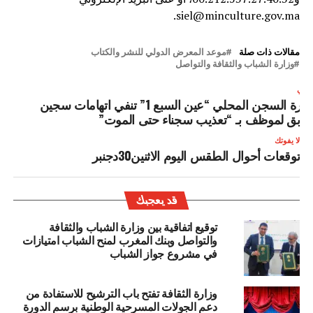
siel@minculture.gov.ma.
مقالات ذات صلة
موعد المعرض الدولي للنشر والكتاب
وزارة الشباب والثقافة والتواصل
لتالي
إدارة السجن المحلي “عين السبع 1” تنفي اتهامات سجين
ابق لموظف بـ “تعذيب سجناء حتى الموت”
لا يفوتك
توقعات أحوال الطقس اليوم الاثنين30دجنبر
قد يعجبك
توقيع اتفاقية بين وزارة الشباب والثقافة
والتواصل وبنك المغرب لمنح الشباب امتيازات
في مشروع جواز الشباب
وزارة الثقافة تفتح باب الترشيح للاستفادة من
دعم الجولات المسرحية الوطنية برسم الدورة