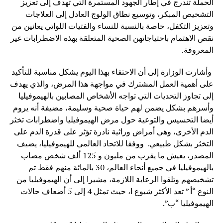
الحملة تندرج في إطار الجهود المستمرة التي تهدف إلى تعزيز
التشخيص المبكر، وتوسيع نطاق الولوج العادل إلى العلاجات
وتعزيز التكفل، خاصة بالنسبة للنساء والفتيات اللواتي يعانين من
نقص الاهتمام باحتياجاتهن الصحية المتعلقة بهذه الاضطرابات غير
المعروفة.
وأشارت الوزارة إلى أن الاحتفاء بهذا اليوم يشكل مناسبة للتأكيد
على أهمية العمل المشترك في مواجهة هذا المرض، والذي يهدف
إلى تجاوز التحديات التي تواجه الأشخاص المصابين بالهيموفيليا
وأسرهم بشكل يضمن لهم حياة صحية وسليمة، مضيفة أنه يروم
أيضا التحسيس والتوعية حول مرض الهيموفيليا واضطرابات تخثر
الدم الأخرى، وهي أمراض وراثية نادرة تؤثر على قدرة الدم على
التخثر بشكل طبيعي. ووفقا للاتحاد العالمي للهيموفيليا، يضيف
المصدر، يعيش ما يقرب من مليون و 125 ألف شخص مصاب
بالهيموفيليا في جميع أنحاء العالم، 30 بالمائة منهم فقط تم
تشخيصهم وتلقوا الرعاية اللازمة، مشيرا إلى أن الهيموفيليا من
النوع “أ ” تعد الأكثر شيوع ا، حيث تمثل 4 إلى 5 أضعاف حالات
الهيموفيليا “ب”.