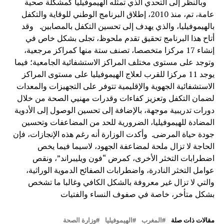
وبالنظر إلى التحدي الذي تمثله الهيموفيليا كمشكلة صحية
عامة، تم، منذ 2010، إطلاق البرنامج الوطني للوقاية والتكفل
بالهيموفيليا، والذي يهدف إلى تحسين التكفل بالمصابين. وقد
أتاح هذا البرنامج تحقيق تقدم ملحوظ، تجلى بشكل خاص في
إنشاء 17 مركزا متخصصا، تصنف ستة منها كمراكز مرجعية،
وتوجد على مستوى مختلف المراكز الاستشفائية الجامعية؛ فيما
يوجد 11 مركزا للقرب لعلاج الهيموفيليا على مستوى المراكز
الاستشفائية الجهوية والإقليمية تتوفر على التجهيزات والمعدات
لضمان التكفل وتعزيز كفاءات وقدرات مهنيي الصحة من خلال
دورات تدريبية موجهة، بالإضافة إلى تحسين الوصول إلى الأدوية
المضادة للهيموفيليا، الضرورية للحد من المضاعفات وتحسين
جودة حياة المرضى. وأكدت الوزارة أنه رغم هذه الإنجازات، فإن
الحاجة لا تزال ملحة لمضاعفة الجهود، لاسيما فيما يخص
اضطرابات التخثر الأخرى، كمرض “فون ويليبراند”، ونقص
عوامل التخثر النادرة، واضطرابات الصفائح الدموية الوراثية،
والتي لا تزال غير معروفة بالشكل الكافي وغالبا ما تشخص
بشكل متأخر، خاصة في صفوف النساء والفتيات
مقالات ذات صلة
المغرب
الهيموفيليا
وزارة الصحة