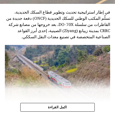
في إطار استراتيجية تحديث وتطوير قطاع السكك الحديدية،
تسلّم المكتب الوطني للسكك الحديدية (ONCF) دفعة جديدة من
القاطرات من سلسلة DO-70X، بعد خروجها من مصانع شركة
CRRC بمدينة زييانغ (Ziyang) الصينية، إحدى أبرز القواعد
الصناعية المتخصصة في تصنيع معدات النقل السككي.
وتندرج هذه الخطوة ضمن برنامج تحديث أسطول الجر الذي
اكمل القراءة
أطلقه المكتب الوطني للسكك الحديدية، بهدف الرفع من كفاءة