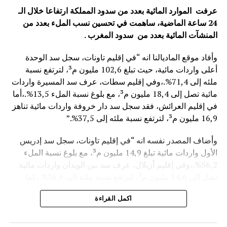
عرفت الموارد المائية بعدد من سدود المملكة ارتفاعا خلال الـ
24 ساعة الماضية، ساهمت في تحسين نسب الملء بعدد من
المنشآت المائية
بعدد من سدود المغرب .
وأفاد موقع الماديالنا انه “في إقليم تاونات، سجل سد الوحدة
أعلى واردات مائية، حيث تبلغ 102,6 مليون م³، لترتفع نسبة
ملئه إلى 71,4%.،وفي إقليم سطات، عرف سد المسيرة واردات
مائية تصل إلى 18,4 مليون م³، مع بلوغ نسبة الملء 13,5%.،أما
في إقليم العرائش، فقد سجل سد دار خروفة واردات مائية تناهز
16,9 مليون م³، لترتفع نسبة ملئه إلى 37,5%.”
وأضاف المصدر نفسه انه “في إقليم تاونات، سجل سد إدريس
الأول واردات مائية تبلغ 14,9 مليون م³، مع بلوغ نسبة الملء
56,2%.،وفي إقليم أزيلال، عرف سد بين الويدان واردات مائية
تصل إلى 14,6 مليون م³، لترتفع نسبة ملئه إلى 36,6%.،كما
سجل سد الخروب بإقليم تطوان واردات مائية تناهز 10,4 مليون
اكمل القراءة
م³، حيث بلغت نسبة الملء 78,6%..”
وتعكس هذه المعطيات الأثر الإيجابي على الثروة المائية