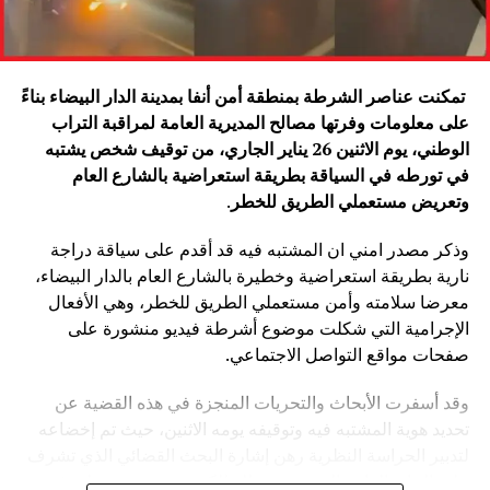
تمكنت عناصر الشرطة بمنطقة أمن أنفا بمدينة الدار البيضاء بناءً
على معلومات وفرتها مصالح المديرية العامة لمراقبة التراب
الوطني، يوم الاثنين 26 يناير الجاري، من توقيف شخص يشتبه
في تورطه في السياقة بطريقة استعراضية بالشارع العام
وتعريض مستعملي الطريق للخطر
.
وذكر مصدر امني ان المشتبه فيه قد أقدم على سياقة دراجة
نارية بطريقة استعراضية وخطيرة بالشارع العام بالدار البيضاء،
معرضا سلامته وأمن مستعملي الطريق للخطر، وهي الأفعال
الإجرامية التي شكلت موضوع أشرطة فيديو منشورة على
صفحات مواقع التواصل الاجتماعي.
وقد أسفرت الأبحاث والتحريات المنجزة في هذه القضية عن
تحديد هوية المشتبه فيه وتوقيفه يومه الاثنين، حيث تم إخضاعه
لتدبير الحراسة النظرية رهن إشارة البحث القضائي الذي تشرف
عليه النيابة العامة المختصة، وذلك للكشف عن جميع ظروف