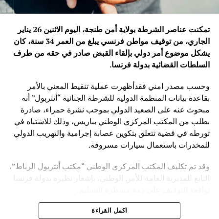
تمكنت عناصر الشرطة بولاية أمن طنجة، اليوم الاثنين 26 يناير
الجاري، من توقيف مواطن فرنسي يبلغ من العمر 34 سنة، كان
يشكل موضوع أمر دولي بإلقاء القبض صادر في حقه من طرف
السلطات القضائية بدولة فرنسا
.
وحسب مصدر امني فقدأظهرت عملية تنقيط المعني بالأمر
بقاعدة بيانات المنظمة الدولية للشرطة الجنائية “أنتربول” أنه
مبحوث عنه على الصعيد الدولي بموجب نشرة حمراء، صادرة
بطلب من المكتب المركزي الوطني بباريس، وذلك للاشتباه في
تورطه في قضية تتعلق بتكوين عصابة إجرامية والتهريب الدولي
للمخدرات باستعمال سيارات مسروقة.
وقد تم تكليف المكتب المركزي الوطني “مكتب أنتربول الرباط”،
التابع للمديرية العامة للأمن الوطني، بإشعار نظيره بدولة فرنسا
بواقعة التوقيف على ذمة مسطرة التسليم.
ويأتي توقيف المشتبه به في سياق التزام المصالح الأمنية
اكمل القراءة