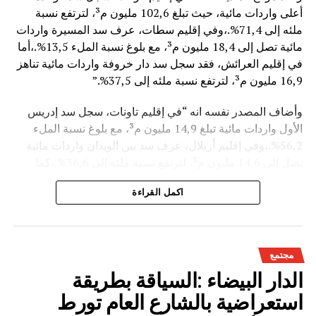
أعلى واردات مائية، حيث تبلغ 102,6 مليون م³، لترتفع نسبة
ملئه إلى 71,4%.،وفي إقليم سطات، عرف سد المسيرة واردات
مائية تصل إلى 18,4 مليون م³، مع بلوغ نسبة الملء 13,5%.،أما
في إقليم العرائش، فقد سجل سد دار خروفة واردات مائية تناهز
16,9 مليون م³، لترتفع نسبة ملئه إلى 37,5%.”
وأضاف المصدر نفسه انه “في إقليم تاونات، سجل سد إدريس
الأول واردات مائية تبلغ 14,9 مليون م³، مع بلوغ نسبة الملء
56,2%.،وفي إقليم أزيلال، عرف سد بين الويدان واردات مائية
تصل إلى 14,6 مليون م³، لترتفع نسبة ملئه إلى 36,6%.،كما
سجل سد الخروب بإقليم تطوان واردات مائية تناهز 10,4 مليون
اكمل القراءة
م³، حيث بلغت نسبة الملء 78,6%..”
وتعكس هذه المعطيات الأثر الإيجابي على الثروة المائية
الوطنية،والفرشة المئية عموما ووقعها الايجابي على الفلاحة بعد
مجتمع
سنوات الجفاف .
الدار البيضاء :السياقة بطريقة
استعراضية بالشارع العام تورط