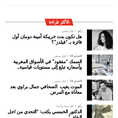
المغربية بتفعيل آليات التعاون الأمني الدولي، خصوصا ملاحقة
وإيقاف الأشخاص المبحوث عنهم على الصعيد الدولي في قضايا
الجريمة العابرة للحدود الوطنية
الأكثر قراءة
رأي
قبل سنتين
هل تكون بنت خريبكة أمينة دومان أول
فائزة بـ “فيلدز”؟
التحدي 24
قبل سنتين
السمك “مفقود” في الأسواق المغربية
وأسعاره تبلغ إلى مستويات قياسية..
التحدي 24
قبل سنتين
الموت يغيب الصحافي جمال براوي بعد
معاناة مع المرض
رأي
قبل سنة واحدة
الدكتور الخمسي يكتب: “التحدي من اجل
البقاء..”