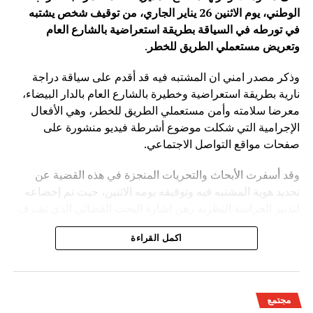
الوطني، يوم الاثنين 26 يناير الجاري، من توقيف شخص يشتبه
في تورطه في السياقة بطريقة استعراضية بالشارع العام
وتعريض مستعملي الطريق للخطر
.
وذكر مصدر امني ان المشتبه فيه قد أقدم على سياقة دراجة
نارية بطريقة استعراضية وخطيرة بالشارع العام بالدار البيضاء،
معرضا سلامته وأمن مستعملي الطريق للخطر، وهي الأفعال
الإجرامية التي شكلت موضوع أشرطة فيديو منشورة على
صفحات مواقع التواصل الاجتماعي.
وقد أسفرت الأبحاث والتحريات المنجزة في هذه القضية عن
تحديد هوية المشتبه فيه وتوقيفه يومه الاثنين، حيث تم إخضاعه
لتدبير الحراسة النظرية رهن إشارة البحث القضائي الذي تشرف
عليه النيابة العامة المختصة، وذلك للكشف عن جميع ظروف
اكمل القراءة
وملابسات وخلفيات هذه القضية، وكذا تحديد كافة
مجتمع