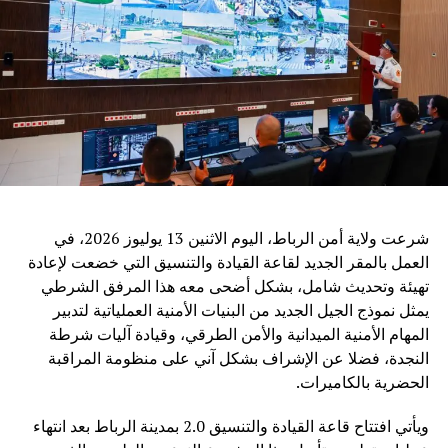
لتقاسم الخبرات والمساهمة في تعزيز قدرات الدول النامية في
مجال الذكاء الاصطناعي، معلناً عن توفير فرص للتدريب
والدراسة، وإنشاء مراكز تعاون دولية مع عدد من المنظمات
الإقليمية، من بينها جامعة الدول العربية والاتحاد الإفريقي ورابطة
دول جنوب شرق آسيا.
ويرى مراقبون أن الدعوة الصينية إلى تعزيز التعاون في مجال
الذكاء الاصطناعي تعكس التحول المتزايد لهذه التكنولوجيا إلى
قضية عالمية تتجاوز الحدود، حيث أصبح التحدي الأساسي ليس
فقط تطوير القدرات التقنية، بل ضمان أن تكون هذه القدرات
شرعت ولاية أمن الرباط، اليوم الاثنين 13 يوليوز 2026، في
متاحة بشكل عادل وآمن لجميع الدول.
العمل بالمقر الجديد لقاعة القيادة والتنسيق التي خضعت لإعادة
تهيئة وتحديث شامل، بشكل أضحى معه هذا المرفق الشرطي
وفي ظل المنافسة العالمية المتزايدة في مجال الذكاء
يمثل نموذج الجيل الجديد من البنيات الأمنية العملياتية لتدبير
الاصطناعي، تطرح الصين رؤية تقوم على اعتبار التكنولوجيا
المهام الأمنية الميدانية والأمن الطرقي، وقيادة آليات شرطة
جسراً للتعاون والتنمية، وليس مجالاً للصراع، مؤكدة أن مستقبل
النجدة، فضلا عن الإشراف بشكل آني على منظومة المراقبة
الذكاء الاصطناعي يجب أن يكون قائماً على الحكمة البشرية
الحضرية بالكاميرات.
والمسؤولية المشتركة من أجل خدمة رفاهية الشعوب
ويأتي افتتاح قاعة القيادة والتنسيق 2.0 بمدينة الرباط بعد انتهاء