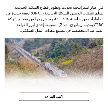
في إطار استراتيجية تحديث وتطوير قطاع السكك الحديدية،
تسلّم المكتب الوطني للسكك الحديدية (ONCF) دفعة جديدة من
القاطرات من سلسلة DO-70X، بعد خروجها من مصانع شركة
CRRC بمدينة زييانغ (Ziyang) الصينية، إحدى أبرز القواعد
الصناعية المتخصصة في تصنيع معدات النقل السككي.
وتندرج هذه الخطوة ضمن برنامج تحديث أسطول الجر الذي
اكمل القراءة
أطلقه المكتب الوطني للسكك الحديدية، بهدف الرفع من كفاءة
النقل السككي وتحسين جودة الخدمات، خاصة على الخطوط غير