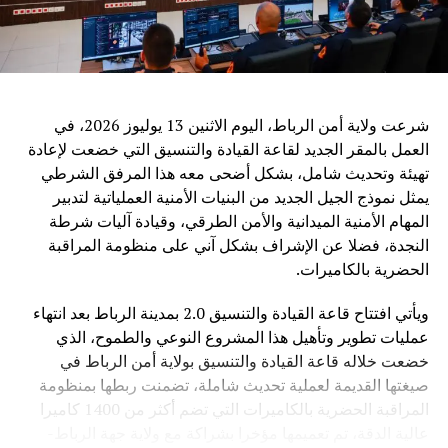
دول جنوب شرق آسيا.
ويرى مراقبون أن الدعوة الصينية إلى تعزيز التعاون في مجال
الذكاء الاصطناعي تعكس التحول المتزايد لهذه التكنولوجيا إلى
قضية عالمية تتجاوز الحدود، حيث أصبح التحدي الأساسي ليس
فقط تطوير القدرات التقنية، بل ضمان أن تكون هذه القدرات
شرعت ولاية أمن الرباط، اليوم الاثنين 13 يوليوز 2026، في
متاحة بشكل عادل وآمن لجميع الدول.
العمل بالمقر الجديد لقاعة القيادة والتنسيق التي خضعت لإعادة
تهيئة وتحديث شامل، بشكل أضحى معه هذا المرفق الشرطي
وفي ظل المنافسة العالمية المتزايدة في مجال الذكاء
يمثل نموذج الجيل الجديد من البنيات الأمنية العملياتية لتدبير
الاصطناعي، تطرح الصين رؤية تقوم على اعتبار التكنولوجيا
المهام الأمنية الميدانية والأمن الطرقي، وقيادة آليات شرطة
جسراً للتعاون والتنمية، وليس مجالاً للصراع، مؤكدة أن مستقبل
النجدة، فضلا عن الإشراف بشكل آني على منظومة المراقبة
الذكاء الاصطناعي يجب أن يكون قائماً على الحكمة البشرية
الحضرية بالكاميرات.
والمسؤولية المشتركة من أجل خدمة رفاهية الشعوب
ويأتي افتتاح قاعة القيادة والتنسيق 2.0 بمدينة الرباط بعد انتهاء
عمليات تطوير وتأهيل هذا المشروع النوعي والطموح، الذي
خضعت خلاله قاعة القيادة والتنسيق بولاية أمن الرباط في
صيغتها القديمة لعملية تحديث شاملة، تضمنت ربطها بمنظومة
المراقبة الحضرية بالكاميرات التي تضم أكثر من 1400 كاميرا
عالية الدقة، تم تعميمها مؤخرا بشراكة مع ولاية جهة الرباط-