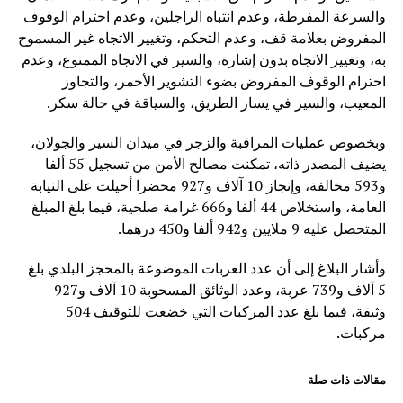
والسرعة المفرطة، وعدم انتباه الراجلين، وعدم احترام الوقوف
المفروض بعلامة قف، وعدم التحكم، وتغيير الاتجاه غير المسموح
به، وتغيير الاتجاه بدون إشارة، والسير في الاتجاه الممنوع، وعدم
احترام الوقوف المفروض بضوء التشوير الأحمر، والتجاوز
المعيب، والسير في يسار الطريق، والسياقة في حالة سكر.
وبخصوص عمليات المراقبة والزجر في ميدان السير والجولان،
يضيف المصدر ذاته، تمكنت ‏مصالح الأمن من تسجيل 55 ألفا
و593 مخالفة، وإنجاز 10 آلاف و927 محضرا أحيلت على النيابة
العامة، واستخلاص 44 ألفا و666 غرامة صلحية، فيما بلغ المبلغ
المتحصل عليه 9 ملايين و942 ألفا و450 درهما.
وأشار البلاغ إلى أن عدد العربات الموضوعة بالمحجز البلدي بلغ
5 آلاف و739 عربة، وعدد الوثائق المسحوبة 10 آلاف و927
وثيقة، فيما بلغ عدد المركبات التي خضعت للتوقيف 504
مركبات.
مقالات ذات صلة