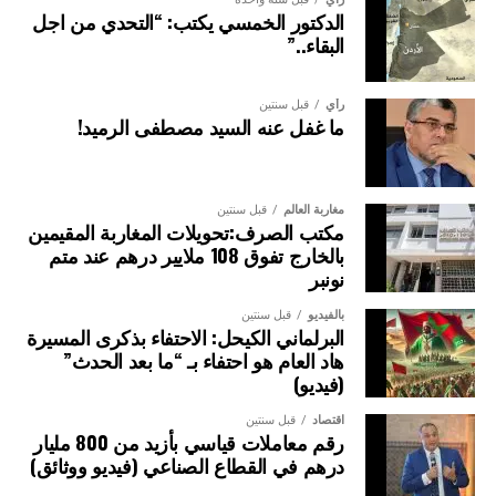
تلقي ومعالجة أكبر عدد ممكن من الاتصالات بشكل متزامن، كما
الدكتور الخمسي يكتب: “التحدي من اجل
يتم تدوين المعطيات الأولية لاتصالات النجدة بشكل فوري ضمن
البقاء..”
قاعدة معطيات معلوماتية، قبل أن يتم توجيهها بشكل آني وفوري
إلى قاعة تدبير المواصلات المكلفة بتوزيع المهام على فرق
رأي
قبل سنتين
شرطة النجدة العاملة بالشارع العام.
ما غفل عنه السيد مصطفى الرميد!
وتحتوي هذه المنشأة أيضا على مركز متكامل لتجميع المعطيات
وتخزينها وفق أحدث ضوابط الأمن السيبراني (Data Center)،
مغاربة العالم
قبل سنتين
مزود بأنظمة قادرة على تخزين محتوى رقمي واستخراجه بشكل
مكتب الصرف:تحويلات المغاربة المقيمين
آني واستغلاله ضمن العمليات الأمنية وباقي المهام الخدماتية
بالخارج تفوق 108 ملايير درهم عند متم
الموكولة لمصالح الأمن الوطني.
نونبر
بالفيديو
قبل سنتين
وفي حالة الطوارئ، يحتوي المركز الجديد على مركز قيادة تدبير
البرلماني الكيحل: الاحتفاء بذكرى المسيرة
الأزمات، قادر على التعامل الفوري مع مختلف الحالات
هاد العام هو احتفاء بـ “ما بعد الحدث”
الاستثنائية، وهو مرتبط بكافة قواعد المعطيات الأمنية وموصول
(فيديو)
بمجموعة من أنظمة الاتصالات السلكية والمحمولة، مع توفره
اقتصاد
قبل سنتين
على استقلالية تامة وقدرة على اتخاذ القرار وتدبير حالات
رقم معاملات قياسي بأزيد من 800 مليار
الطوارئ الأمنية بشكل دائم.
درهم في القطاع الصناعي (فيديو ووثائق)