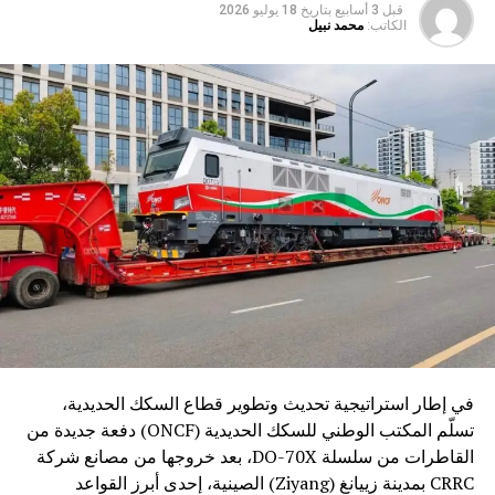
قبل 3 أسابيع
بتاريخ
18 يوليو 2026
الكاتب:
محمد نبيل
في إطار استراتيجية تحديث وتطوير قطاع السكك الحديدية،
تسلّم المكتب الوطني للسكك الحديدية (ONCF) دفعة جديدة من
القاطرات من سلسلة DO-70X، بعد خروجها من مصانع شركة
CRRC بمدينة زييانغ (Ziyang) الصينية، إحدى أبرز القواعد