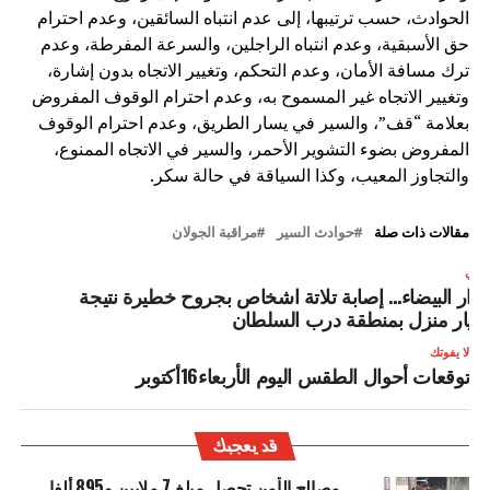
الحوادث، حسب ترتيبها، إلى عدم انتباه السائقين، وعدم احترام
حق الأسبقية، وعدم انتباه الراجلين، والسرعة المفرطة، وعدم
ترك مسافة الأمان، وعدم التحكم، وتغيير الاتجاه بدون إشارة،
وتغيير الاتجاه غير المسموح به، وعدم احترام الوقوف المفروض
بعلامة “قف”، والسير في يسار الطريق، وعدم احترام الوقوف
المفروض بضوء التشوير الأحمر، والسير في الاتجاه الممنوع،
والتجاوز المعيب، وكذا السياقة في حالة سكر.
مقالات ذات صلة
حوادث السير
مراقبة الجولان
لتالي
لدار البيضاء… إصابة تلاتة اشخاص بجروح خطيرة نتيجة
نهيار منزل بمنطقة درب السلطان
لا يفوتك
توقعات أحوال الطقس اليوم الأربعاء16أكتوبر
قد يعجبك
مصالح الأمن تحصل مبلغ 7 ملايين و895 ألفا