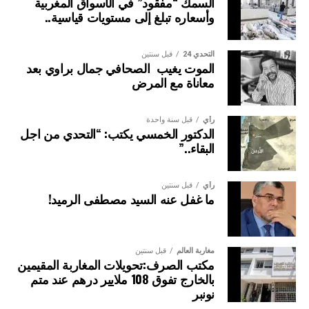
السمك “مفقود” في الأسواق المغربية
وأسعاره تبلغ إلى مستويات قياسية..
التحدي 24
قبل سنتين
الموت يغيب الصحافي جمال براوي بعد
معاناة مع المرض
رأي
قبل سنة واحدة
الدكتور الخمسي يكتب: “التحدي من اجل
البقاء..”
رأي
قبل سنتين
ما غفل عنه السيد مصطفى الرميد!
مغاربة العالم
قبل سنتين
مكتب الصرف:تحويلات المغاربة المقيمين
بالخارج تفوق 108 ملايير درهم عند متم
نونبر