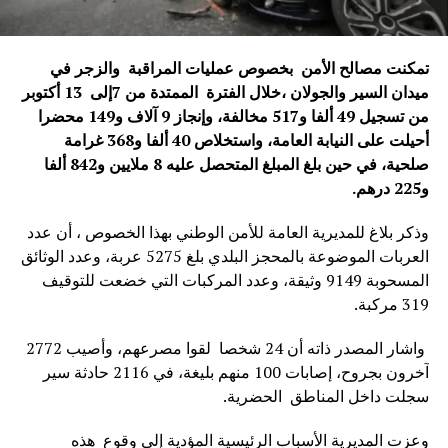
تمكنت مصالح الأمن بخصوص عمليات المراقبة والزجر في
ميدان السير والجولان ،خلال الفترة الممتدة من 7إلى 13 أكتوبر
من تسجيل 49 ألفا و517 مخالفة، وإنجاز 9 آلاف و149 محضرا
أحيلت على النيابة العامة، واستخلاص 40 ألفا و368 غرامة
صلحية، في حين بلغ المبلغ المتحصل عليه 8 ملايين و842 ألفا
و225 درهم
.
وذكر بلاغ للمديرية العامة للأمن الوطني بهذا الخصوص ، أن عدد
العربات الموضوعة بالمحجز البلدي بلغ 5275 عربة، وعدد الوثائق
المسحوبة 9149 وثيقة، وعدد المركبات التي خضعت للتوقيف
319 مركبة.
واشار المصدر ذاته أن 24 شخصا لقوا مصرعهم، وأصيب 2772
آخرون بجروح، إصابات 100 منهم بليغة، في 2116 حادثة سير
سجلت داخل المناطق الحضرية.
وعزت المديرية الأسباب الرئيسية المؤدية إلى وقوع هذه