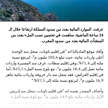
عرفت الموارد المائية بعدد من سدود المملكة ارتفاعا خلال الـ
24 ساعة الماضية، ساهمت في تحسين نسب الملء بعدد من
المنشآت المائية
بعدد من سدود المغرب .
وأفاد موقع الماديالنا انه “في إقليم تاونات، سجل سد الوحدة
أعلى واردات مائية، حيث تبلغ 102,6 مليون م³، لترتفع نسبة
ملئه إلى 71,4%.،وفي إقليم سطات، عرف سد المسيرة واردات
مائية تصل إلى 18,4 مليون م³، مع بلوغ نسبة الملء 13,5%.،أما
في إقليم العرائش، فقد سجل سد دار خروفة واردات مائية تناهز
16,9 مليون م³، لترتفع نسبة ملئه إلى 37,5%.”
وأضاف المصدر نفسه انه “في إقليم تاونات، سجل سد إدريس
الأول واردات مائية تبلغ 14,9 مليون م³، مع بلوغ نسبة الملء
56,2%.،وفي إقليم أزيلال، عرف سد بين الويدان واردات مائية