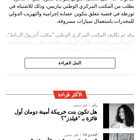
بطلب من المكتب المركزي الوطني بباريس، وذلك للاشتباه في
تورطه في قضية تتعلق بتكوين عصابة إجرامية والتهريب الدولي
للمخدرات باستعمال سيارات مسروقة.
وقد تم تكليف المكتب المركزي الوطني “مكتب أنتربول الرباط”،
التابع للمديرية العامة للأمن الوطني، بإشعار نظيره بدولة فرنسا
بواقعة التوقيف على ذمة مسطرة التسليم.
ويأتي توقيف المشتبه به في سياق التزام المصالح الأمنية
اكمل القراءة
المغربية بتفعيل آليات التعاون الأمني الدولي، خصوصا ملاحقة
وإيقاف الأشخاص المبحوث عنهم على الصعيد الدولي في قضايا
الجريمة العابرة للحدود الوطنية
الأكثر قراءة
رأي
قبل سنتين
هل تكون بنت خريبكة أمينة دومان أول
فائزة بـ “فيلدز”؟
التحدي 24
قبل سنتين