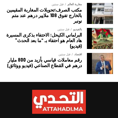
تبادل الزيارات الوزارية، وإثراء الإطار القانوني الذي ينظم
مغاربة العالم
قبل سنتين
مكتب الصرف:تحويلات المغاربة المقيمين
التعاون الثنائي، وكذا توطيد الشراكة الاقتصادية والاستثمارات،
بالخارج تفوق 108 ملايير درهم عند متم
منذ تولي السيد باسيرو ديوماي فاي، رئاسة الجمهورية السنغالية.
نونبر
ويشكل انعقاد الدروة الـ 15 للجنة العليا المختلطة للشراكة
بالفيديو
قبل سنتين
البرلماني الكيحل: الاحتفاء بذكرى المسيرة
المغربية السنغالية، فرصة سانحة لتعزيز التعاون القطاعي بين
هاد العام هو احتفاء بـ “ما بعد الحدث”
البلدين، من خلال إرساء مشاريع مهيكلة في مجالات الفلاحة،
(فيديو)
والطاقة، والتجارة، والاقتصاد الرقمي وغيرها.
اقتصاد
قبل سنتين
رقم معاملات قياسي بأزيد من 800 مليار
درهم في القطاع الصناعي (فيديو ووثائق)