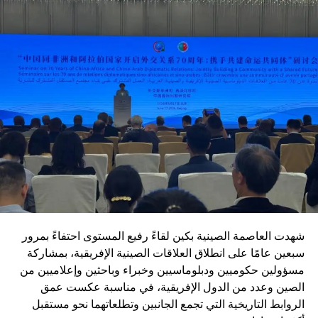
وتعمل الصين منذ سنوات على برنامج واسع لتحديث جيش
التحرير الشعبي، يشمل:
تطوير الأسلحة والتكنولوجيا العسكرية الحديثة
تعزيز القدرات في مجالات الذكاء الاصطناعي والحرب
الإلكترونية
رفع كفاءة التدريب والانضباط العسكري
مكافحة الفساد داخل المؤسسة العسكرية
تعزيز ما تسميه “الولاء المطلق للحزب” داخل القوات
المسلحة
شهدت العاصمة الصينية بكين لقاءً رفيع المستوى احتفاءً بمرور
ويأتي هذا التوجه في إطار رؤية طويلة الأمد تهدف إلى جعل
سبعين عامًا على انطلاق العلاقات الصينية الإفريقية، بمشاركة
الجيش الصيني في مصاف “الجيوش العالمية من الطراز الأول”.
مسؤولين حكوميين ودبلوماسيين وخبراء وباحثين وإعلاميين من
وفي المقابل، تؤكد القيادة الصينية أنها لا تسعى إلى الهيمنة، بل
الصين وعدد من الدول الإفريقية، في مناسبة عكست عمق
إلى تعزيز التنمية المشتركة وبناء نظام دولي أكثر توازناً.
الروابط التاريخية التي تجمع الجانبين وتطلعاتهما نحو مستقبل