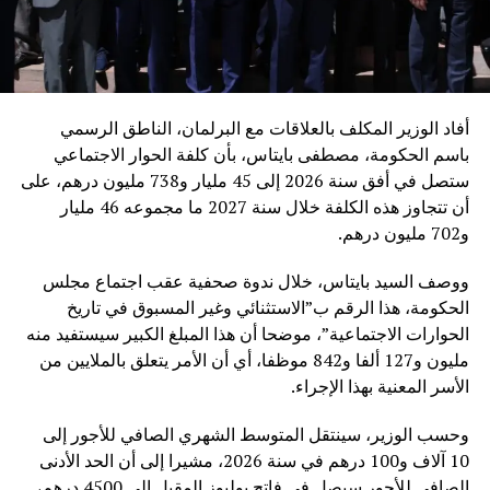
أفاد الوزير المكلف بالعلاقات مع البرلمان، الناطق الرسمي
باسم الحكومة، مصطفى بايتاس، بأن كلفة الحوار الاجتماعي
ستصل في أفق سنة 2026 إلى 45 مليار و738 مليون درهم، على
أن تتجاوز هذه الكلفة خلال سنة 2027 ما مجموعه 46 مليار
و702 مليون درهم.
ووصف السيد بايتاس، خلال ندوة صحفية عقب اجتماع مجلس
الحكومة، هذا الرقم ب”الاستثنائي وغير المسبوق في تاريخ
الحوارات الاجتماعية”، موضحا أن هذا المبلغ الكبير سيستفيد منه
مليون و127 ألفا و842 موظفا، أي أن الأمر يتعلق بالملايين من
الأسر المعنية بهذا الإجراء.
وحسب الوزير، سينتقل المتوسط الشهري الصافي للأجور إلى
10 آلاف و100 درهم في سنة 2026، مشيرا إلى أن الحد الأدنى
الصافي للأجور سيصل في فاتح يوليوز المقبل إلى 4500 درهم،