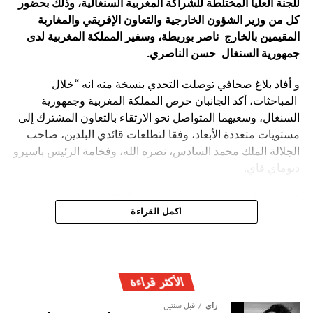
للجنة العليا المختلطة للشراكة المغربية السنغالية، وذلك بحضور
كل من وزير الشؤون الخارجية والتعاون الإفريقي والمغاربة
الصورة: منتدى التعاون الصيني-الإفريقي، بكين — المصدر: ويكيميديا كومنز
المقيمين بالخارج ناصر بوريطة، وسفير المملكة المغربية لدى
(رخصة CC BY-SA 4.0).
جمهورية السنغال حسن الناصري
.
و أفاد بلاغ صحافي توصلت التحدي بنسخة منه انه “خلال
المباحثات، أكد الجانبان حرص المملكة المغربية وجمهورية
السنغال، وسعيهما المتواصل نحو الارتقاء بالتعاون المشترك إلى
مستويات متعددة الأبعاد، وفقا لتطلعات قائدي البلدين، صاحب
الجلالة الملك محمد السادس، نصره الله، وفخامة الرئيس باسيرو
ديوماي فاي.
كما شدد الطرفان يضيف البلاغ ” على أن المغرب والسنغال
اكمل القراءة
سيظلان وفيّين لروح الأخوة والتضامن والاحترام التي كرسها كل
منهما لفائدة القارة الإفريقية، والتنويه بدور الجالية المغربية
المقيمة في السنغال، والجالية السنغالية المقيمة في المغرب،
في إغناء الشراكة المتميزة بين البلدين.
الأكثر قراءة
رأي
قبل سنتين