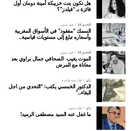
هل تكون بنت خريبكة أمينة دومان أول
فائزة بـ “فيلدز”؟
التحدي 24
قبل سنتين
السمك “مفقود” في الأسواق المغربية
وأسعاره تبلغ إلى مستويات قياسية..
التحدي 24
قبل سنتين
الموت يغيب الصحافي جمال براوي بعد
معاناة مع المرض
وأكد المصدر ذاته ا انه”تم التذكير بالروابط الإنسانية والدينية
والاقتصادية الوثيقة التي تجمع البلدين، والتي تتضح جليا من خلال
رأي
قبل سنة واحدة
الدكتور الخمسي يكتب: “التحدي من اجل
الزيارات الثمانية التي قام بها جلالة الملك حفظه الله، إلى
البقاء..”
السنغال. كما أبرز الدور المحوري الذي تضطلع به جمهورية
السنغال في المبادرات الملكية الرامية لترسيخ التنمية في
إفريقيا، لاسيما المبادرة الملكية لتعزيز ولوج بلدان الساحل إلى
رأي
قبل سنتين
ما غفل عنه السيد مصطفى الرميد!
المحيط الأطلسي.
اللقاء شكل مناسبة للوقوف على القفزة النوعية المسجلة في