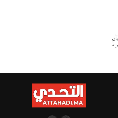
أن
رية
نهم