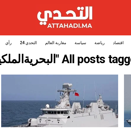
اقتصاد
رياضة
سياسة
مغاربة العالم
التحدي 24
رأي
All posts t "البحريةالملكية"