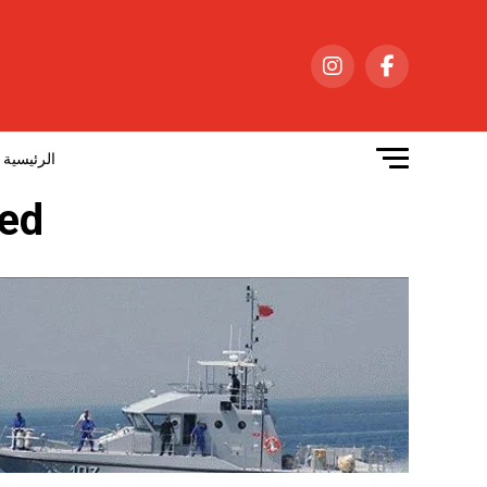
الرئيسية
agged