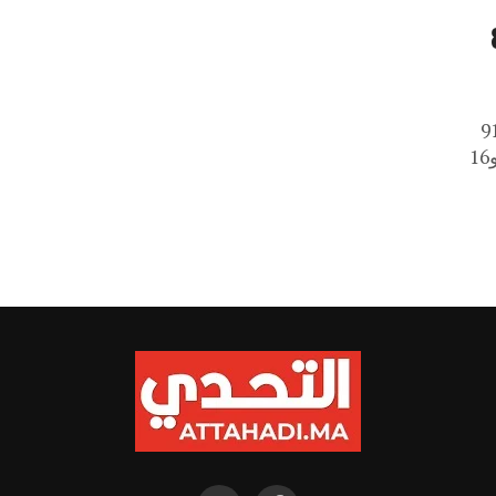
وع تحصل مبلغ 8
خالفة،، وإنجاز 9133
محضرا أحيلت على النيابة العامة، واستخلاص 39 ألفا و16