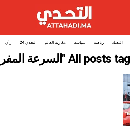
اقتصاد
رياضة
سياسة
مغاربة العالم
التحدي 24
رأي
All post "السرعة المفرطة"