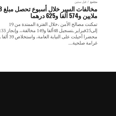
مجتمع
قبل سنتين
مخالفات السير خلال أسب
ملايين و574 ألفا و625 درهما
تمكنت مصالح الأمن ،خلال الفترة الممتدة من 19
إلى25فبراير ـتسجيل 48ألفا و149 م
غرامة صلحية....