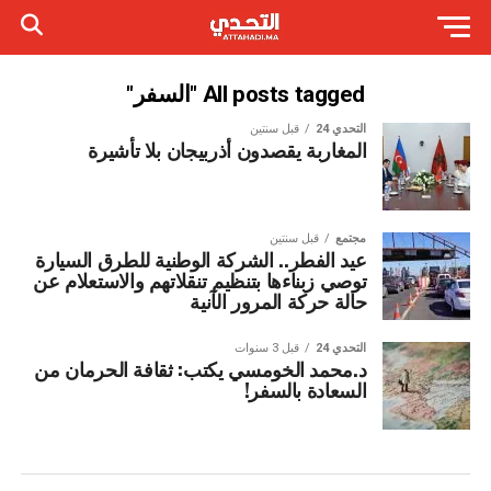
All posts tagged "السفر"
التحدي 24
قبل سنتين
المغاربة يقصدون أذربيجان بلا تأشيرة
مجتمع
قبل سنتين
عيد الفطر.. الشركة الوطنية للطرق السيارة
توصي زبناءها بتنظيم تنقلاتهم والاستعلام عن
حالة حركة المرور الآنية
التحدي 24
قبل 3 سنوات
د.محمد الخومسي يكتب: ثقافة الحرمان من
السعادة بالسفر!