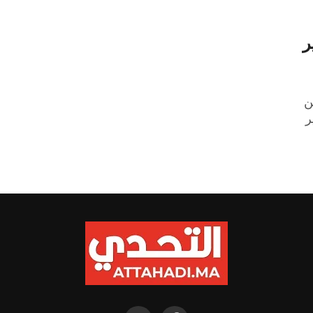
ر
ن
ر