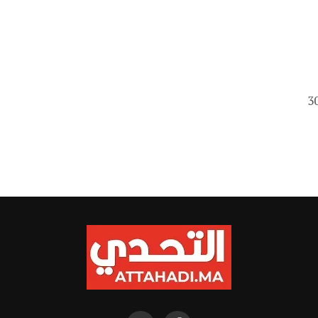
 خط الوصول في توقيت ساعتين و25 دقيقة و30