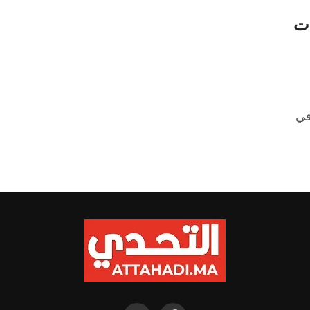
ات
في