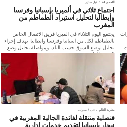
التحدي 24
قبل سنتين
اجتماع ثلاثي في ​​ألميريا بإسبانيا وفرنسا
وإيطاليا لتحليل استيراد الطماطم من
المغرب
ات
يجتمع اليوم الثلاثاء في الميريا فريق الاتصال الخاص
بالطماطم لكل من اسبانيا وفرنسا وايطاليا بهدف إجراء
ت
تحليل لوضع السوق حسب البلد، ومواصلة تحليل وضع
الصحة النباتية...
مغاربة العالم
قبل 3 سنوات
قنصلية متنقلة لفائدة الجالية المغربية في
نيجار باسبانيا لتقديم خدمات إدارية