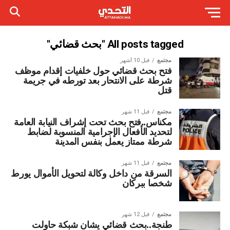
All posts tagged "بحث قضائي"
مجتمع
قبل 10 أشهر
فتح بحث قضائي حول خلفيات إقدام موظف
شرطة على الانتحار بعد تورطه في جريمة
قتل
مجتمع
قبل 11 شهر
مكناس..فتح بحث تحت إشراف النيابة العامة
لتحديد الأفعال الإجرامية المنسوبة لضابط
شرطة ممتاز يعمل بنفس المدينة
مجتمع
قبل 11 شهر
السرقة من داخل وكالة لتحويل الأموال يورط
شخصا ببركان
مجتمع
قبل 12 شهر
طنجة..بحث قضائي يشان شبكة حاولت