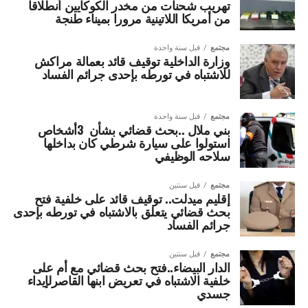
تهريب شحنات من مخدر الكوكايين انطلاقا
من أمريكا اللاتينية مرورا بميناء طنجة
مجتمع
قبل سنة واحدة
وزارة الداخلية توقيف قائد بعمالة مراكش
للاشتباه في تورطه بإحدى جرائم الفساد
مجتمع
قبل سنة واحدة
بني ملال ..بحث قضائي بشأن 3أشخاص
استولوا على سيارة شرطي كان بداخلها
سلاحه الوظيفي
مجتمع
قبل سنتين
إقليم ميدلت.. توقيف قائد على خلفية فتح
بحث قضائي يتعلق بالاشتباه في تورطه بإحدى
جرائم الفساد
مجتمع
قبل سنتين
الدار البيضاء..فتح بحث قضائي مع أم على
خلفية الاشتباه في تعريض ابنها القاصرلإيداء
جسدي