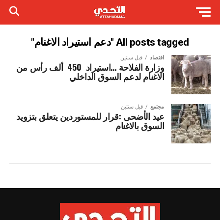
All posts tagged "دعم استيراد الاغنام"
اقتصاد
قبل سنتين
وزارة الفلاحة …استيراد 450 ألف رأس من
الاغنام لدعم السوق الداخلي
مجتمع
قبل سنتين
عيد الأضحى :قرار للمستوردين يتعلق بتزويد
السوق بالاغنام