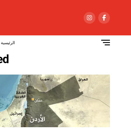
الرئيسية
gged