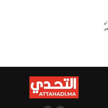
او
هو