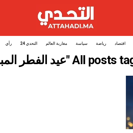
اقتصاد
رياضة
سياسة
مغاربة العالم
التحدي 24
رأي
All po "عيد الفطر المبارك"