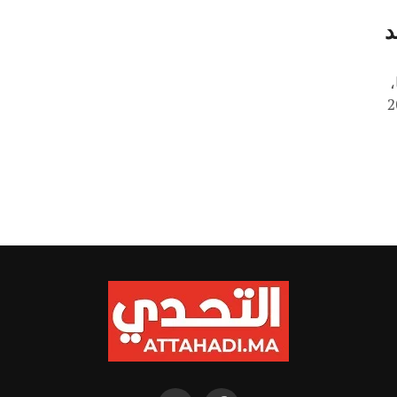
د
،
اء 10 أبريل 2024