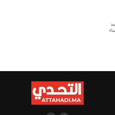
يد
ساء