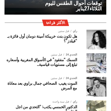
توقعات أحوال الطقس لليوم
الثلاثاء27يناير
الأكثر قراءة
رأي
قبل سنتين
هل تكون بنت خريبكة أمينة دومان أول فائزة بـ
“فيلدز”؟
التحدي 24
قبل سنتين
السمك “مفقود” في الأسواق المغربية وأسعاره
تبلغ إلى مستويات قياسية..
التحدي 24
قبل سنتين
الموت يغيب الصحافي جمال براوي بعد معاناة
مع المرض
رأي
قبل سنة واحدة
الدكتور الخمسي يكتب: “التحدي من اجل