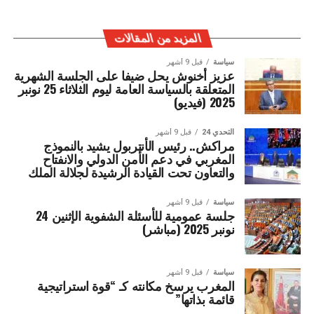
المزيد من المقالات
سياسة
قبل 9 أشهر
عزيز أخنوش يحل ضيفا على الجلسة الشهرية
المتعلقة بالسياسة العامة ليوم الثلاثاء 25 نونبر
2025 (فيديو)
التحدي 24
قبل 9 أشهر
مراكش.. رئيس الأنتربول يشيد بالنموذج
المغربي في دعم الأمن الدولي والانفتاح
والتعاون تحت القيادة الرشيدة لجلالة الملك
سياسة
قبل 9 أشهر
جلسة عمومية للأسئلة الشفوية الإثنين 24
نونبر 2025 (مباشر)
سياسة
قبل 9 أشهر
المغرب يرسخ مكانته كـ “قوة استراتيجية
قائمة بذاتها”