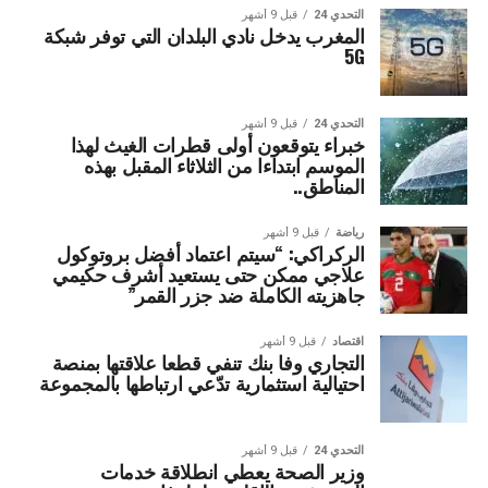
التحدي 24
قبل 9 أشهر
المغرب يدخل نادي البلدان التي توفر شبكة
5G
التحدي 24
قبل 9 أشهر
خبراء يتوقعون أولى قطرات الغيث لهذا
الموسم ابتداءا من الثلاثاء المقبل بهذه
المناطق..
رياضة
قبل 9 أشهر
الركراكي: “سيتم اعتماد أفضل بروتوكول
علاجي ممكن حتى يستعيد أشرف حكيمي
جاهزيته الكاملة ضد جزر القمر”
اقتصاد
قبل 9 أشهر
التجاري وفا بنك تنفي قطعا علاقتها بمنصة
احتيالية استثمارية تدّعي ارتباطها بالمجموعة
التحدي 24
قبل 9 أشهر
وزير الصحة يعطي انطلاقة خدمات