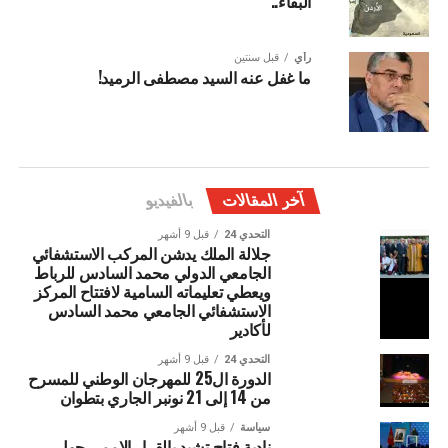
البقاء..”
رأي
قبل سنتين
ما غفل عنه السيد مصطفى الرميد!
آخر المقالات
بالفيديو
التحدي 24
قبل 9 أشهر
جلالة الملك يدشن المركب الاستشفائي
الجامعي الدولي محمد السادس للرباط
ويعطي تعليماته السامية لافتتاح المركز
الاستشفائي الجامعي محمد السادس
لأكادير
التحدي 24
قبل 9 أشهر
الدورة ال25 للمهرجان الوطني للمسرح
من 14 إلى 21 نونبر الجاري بتطوان
سياسة
قبل 9 أشهر
نادية فتاح تشيد بالقرار الاممي حول