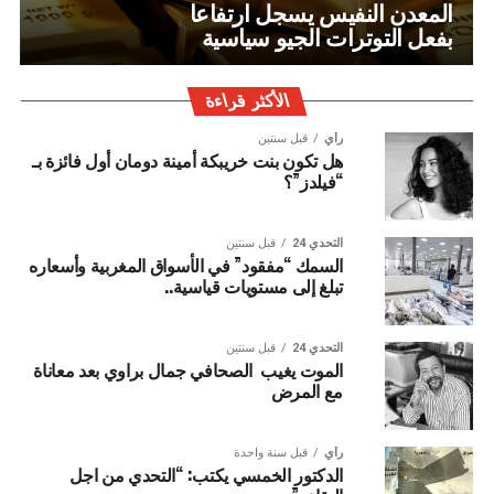
المعدن النفيس يسجل ارتفاعا
بفعل التوترات الجيو سياسية
الأكثر قراءة
رأي
قبل سنتين
هل تكون بنت خريبكة أمينة دومان أول فائزة بـ
“فيلدز”؟
التحدي 24
قبل سنتين
السمك “مفقود” في الأسواق المغربية وأسعاره
تبلغ إلى مستويات قياسية..
التحدي 24
قبل سنتين
الموت يغيب الصحافي جمال براوي بعد معاناة
مع المرض
رأي
قبل سنة واحدة
الدكتور الخمسي يكتب: “التحدي من اجل