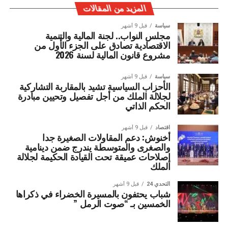
المزيد من المقالات
سياسة
قبل 9 أشهر
مجلس النواب.. لجنة المالية والتنمية
الاقتصادية تصادق على الجزء الأول من
مشروع قانون المالية لسنة 2026
سياسة
قبل 9 أشهر
الأحزاب السياسية تشيد بالمقاربة التشاركية
لجلالة الملك من أجل تفصيل وتحيين مبادرة
الحكم الذاتي
اقتصاد
قبل 9 أشهر
أخنوش: دعم المقاولات الصغيرة جدا
والصغرى والمتوسطة يندرج ضمن دينامية
إصلاحات عميقة تحت القيادة الحكيمة لجلالة
الملك
التحدي 24
قبل 9 أشهر
شباب يحتفون بالمسيرة الخضراء في ذكراها
الخمسين بـ “صوت الرمل ”