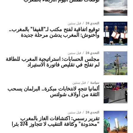
التحدي 24
قبل سنتين
توقيع اتفاقية لفتح مكتب لـ”الفيفا” بالمغرب..
وأخنوش: المغرب يدشن مرحلة جديدة
التحدي 24
قبل سنتين
مجلس الحسابات: استراتيجية المغرب للطاقة
لم تفلح في تقليص فاتورة الاستيراد
سياسة
قبل سنتين
ألمانيا تتجه لانتخابات مبكرة.. البرلمان يسحب
الثقة من أولاف شولتس
التحدي 24
قبل سنتين
تقرير رسمي: اكتشافات الغاز بالمغرب
“محدودة” وكثافة التنقيب لا تتجاوز 374 بئرا